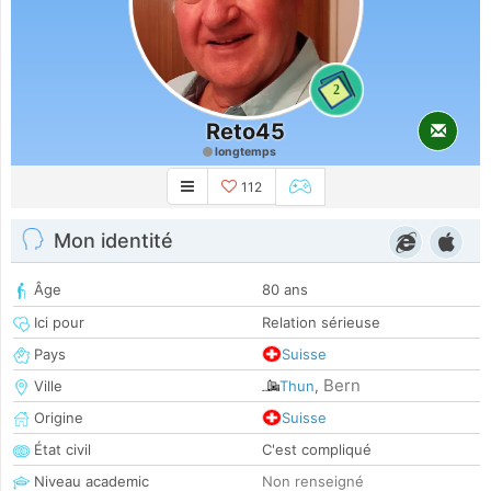
2
Reto45
longtemps
112
Mon identité
Âge
80 ans
Ici pour
Relation sérieuse
Pays
Suisse
Bern
Ville
Thun
,
Origine
Suisse
État civil
C'est compliqué
Niveau academic
Non renseigné