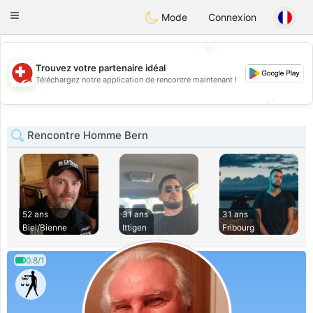
Suissi
Toggle
Mode
Connexion
navigation
💖
Trouvez votre partenaire idéal
💖
Téléchargez notre application de rencontre maintenant !
💕
💕
Rencontre Homme Bern
52 ans
31 ans
31 ans
Biel/Bienne
Ittigen
Fribourg
0.8/1