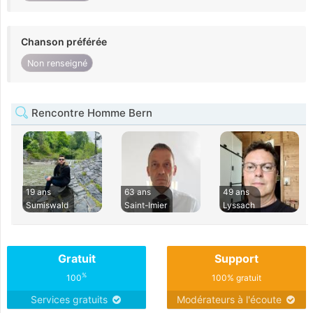
Chanson préférée
Non renseigné
Rencontre Homme Bern
19 ans
63 ans
49 ans
Sumiswald
Saint-Imier
Lyssach
Gratuit
Support
%
100
100% gratuit
Services gratuits
Modérateurs à l'écoute