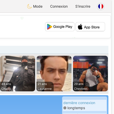
Mode
Connexion
S'inscrire
💖
💕
48 ans
21 ans
29 ans
Chailly
Lausanne
Chexbres
dernière connexion
longtemps