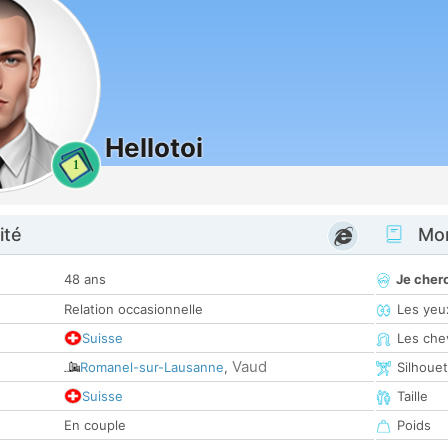
Hellotoi
1
ité
Mon
48 ans
Je cher
Relation occasionnelle
Les yeu
Suisse
Les che
Vaud
Romanel-sur-Lausanne
,
Silhoue
Suisse
Taille
En couple
Poids