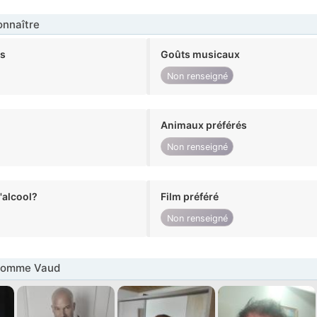
nnaître
ts
Goûts musicaux
Non renseigné
Animaux préférés
Non renseigné
alcool?
Film préféré
Non renseigné
Homme Vaud