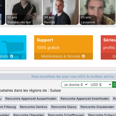
52 ans
36 ans
35 ans
Yverdon-les-Bai
Rances
Lausanne
Support
Série
100% gratuit
profils
atuits
Modérateurs à l'écoute
Q
Nous travaillons dur pour vous offrir le meilleur service, 
bataires dans les régions de : Suisse
u
Rencontre Appenzell Ausserrhoden
Rencontre Appenzell Innerrhoden
R
re Fribourg
Rencontre Genève
Rencontre Glarus
Rencontre Graubünden
walden
Rencontre Obwalden
Rencontre Schaffhausen
Rencontre Schwyz