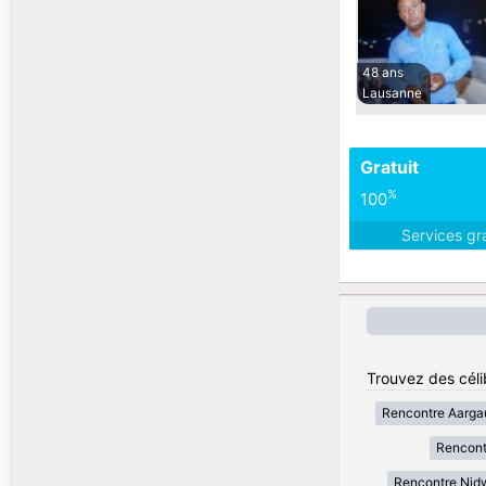
48 ans
Lausanne
Gratuit
%
100
Services gr
Trouvez des céli
Rencontre Aarga
Rencont
Rencontre Nid