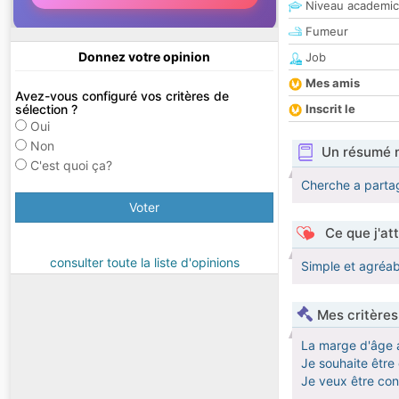
Niveau academic
Fumeur
Donnez votre opinion
Job
Mes amis
Avez-vous configuré vos critères de
sélection ?
Inscrit le
Oui
Non
Un résumé 
C'est quoi ça?
Cherche a partag
Voter
Ce que j'at
consulter toute la liste d'opinions
Simple et agréa
Mes critères
La marge d'âge 
Je souhaite êtr
Je veux être co