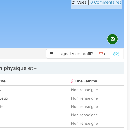
21 Vues |
0 Commentaires
signaler ce profil?
0
 physique et+
che
Une Femme
x
Non renseigné
veux
Non renseigné
tte
Non renseigné
Non renseigné
Non renseigné