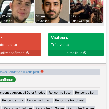
22 ans
37 ans
39 ans
Crissier
Lausanne
Saint-George
ux
Visiteurs
 de qualité
Très visité
ualité confirmée
Le meilleur
soyez solidaire s'il vous plaît
encontre Appenzell Outer Rhodes
Rencontre Basel
Rencontre Bern
Rencontre Jura
Rencontre Luzern
Rencontre Neuchâtel
Rencontre Solothurn
Rencontre St. Gallen
Rencontre Thurgau