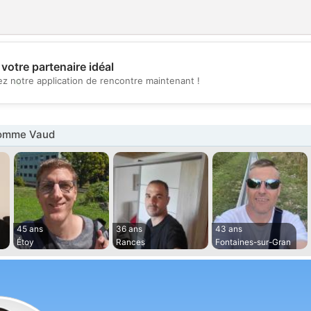
votre partenaire idéal
💖
z notre application de rencontre maintenant !
💕
omme Vaud
45 ans
36 ans
43 ans
Étoy
Rances
Fontaines-sur-Gran