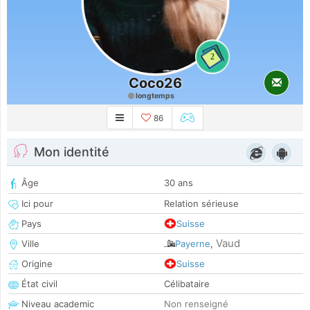
2
Coco26
longtemps
86
Mon identité
Âge
30 ans
Ici pour
Relation sérieuse
Pays
Suisse
Vaud
Ville
Payerne
,
Origine
Suisse
État civil
Célibataire
Niveau academic
Non renseigné