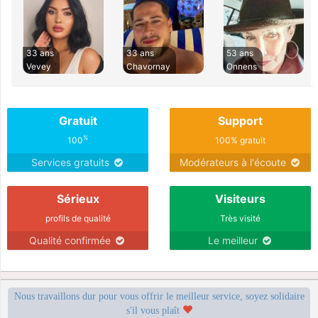
33 ans
33 ans
53 ans
Vevey
Chavornay
Onnens
Gratuit
Support
%
100
100% gratuit
Services gratuits
Modérateurs à l'écoute
Sérieux
Visiteurs
profils de qualité
Très visité
Qualité confirmée
Le meilleur
Nous travaillons dur pour vous offrir le meilleur service, soyez solidaire
s'il vous plaît