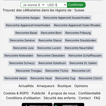
Trouvez des célibataires dans les régions de : Suisse
Rencontre Aargau
Rencontre Appenzell Ausserrhoden
Rencontre Appenzell Innerrhoden
Rencontre Appenzell Outer Rhodes
Rencontre Basel
Rencontre Bern
Rencontre Fribourg
Rencontre Genève
Rencontre Glarus
Rencontre Graubünden
Rencontre Jura
Rencontre Luzern
Rencontre Neuchâtel
Rencontre Nidwalden
Rencontre Obwalden
Rencontre Schaffhausen
Rencontre Schwyz
Rencontre Solothurn
Rencontre St. Gallen
Rencontre Thurgau
Rencontre Ticino
Rencontre Uri
Rencontre Valais
Rencontre Vaud
Rencontre Zug
Rencontre Zürich
Actualités
|
Arnaqueurs
|
Boutique
|
Opinions
Cookies & RGPD
|
Publicité
|
À propos de nous
|
Confidentialité
|
Conditions d'utilisation
|
Sécurité des enfants
|
Contact
|
FAQ