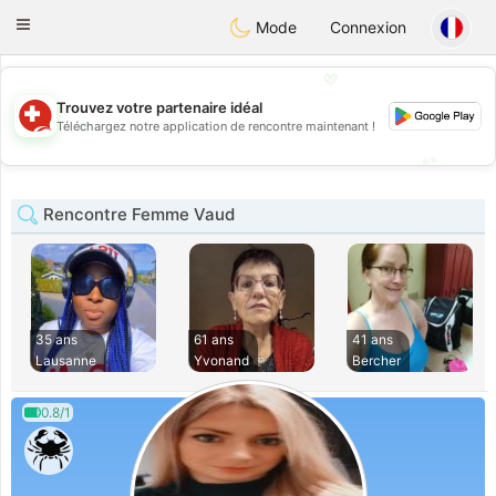
Suissi
Toggle
Mode
Connexion
navigation
💖
Trouvez votre partenaire idéal
💖
Téléchargez notre application de rencontre maintenant !
💕
💕
Rencontre Femme Vaud
35 ans
61 ans
41 ans
Lausanne
Yvonand
Bercher
0.8/1