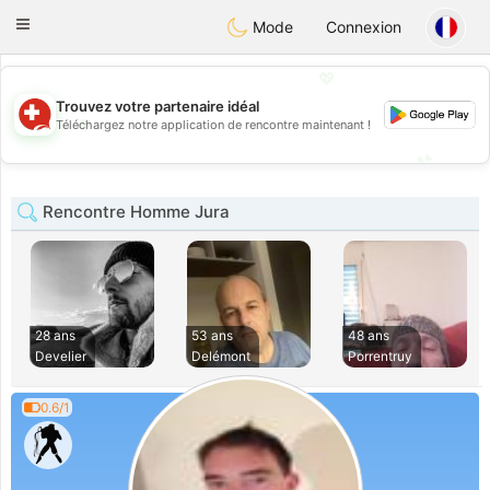
Suissi
Toggle
Mode
Connexion
navigation
💖
Trouvez votre partenaire idéal
💖
Téléchargez notre application de rencontre maintenant !
💕
💕
Rencontre Homme Jura
28 ans
53 ans
48 ans
Develier
Delémont
Porrentruy
0.6/1