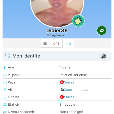
1
Didier86
longtemps
2
Mon identité
Âge
40 ans
Ici pour
Relation sérieuse
Pays
Suisse
Jura
Ville
Courroux
,
Origine
Suisse
État civil
En couple
Niveau academic
Non renseigné