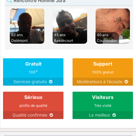
Rencontre Homme Jura
63 ans
45 ans
40 ans
Delémont
Bassecourt
Courrendlin
Gratuit
Support
%
100
100% gratuit
Services gratuits
Modérateurs à l'écoute
Sérieux
Visiteurs
profils de qualité
Très visité
Qualité confirmée
Le meilleur