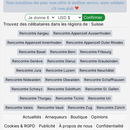
Nous travaillons dur pour vous offrir le meilleur service, soyez solidaire
s'il vous plaît
Trouvez des célibataires dans les régions de : Suisse
Rencontre Aargau
Rencontre Appenzell Ausserrhoden
Rencontre Appenzell Innerrhoden
Rencontre Appenzell Outer Rhodes
Rencontre Basel
Rencontre Bern
Rencontre Fribourg
Rencontre Genève
Rencontre Glarus
Rencontre Graubünden
Rencontre Jura
Rencontre Luzern
Rencontre Neuchâtel
Rencontre Nidwalden
Rencontre Obwalden
Rencontre Schaffhausen
Rencontre Schwyz
Rencontre Solothurn
Rencontre St. Gallen
Rencontre Thurgau
Rencontre Ticino
Rencontre Uri
Rencontre Valais
Rencontre Vaud
Rencontre Zug
Rencontre Zürich
Actualités
|
Arnaqueurs
|
Boutique
|
Opinions
Cookies & RGPD
|
Publicité
|
À propos de nous
|
Confidentialité
|