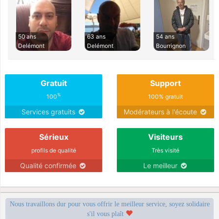
50 ans
63 ans
54 ans
Delémont
Delémont
Bourrignon
Gratuit
Support
%
100
100% gratuit
Services gratuits
Modérateurs à l'écoute
Sérieux
Visiteurs
profils de qualité
Très visité
Qualité confirmée
Le meilleur
Nous travaillons dur pour vous offrir le meilleur service, soyez solidaire
s'il vous plaît