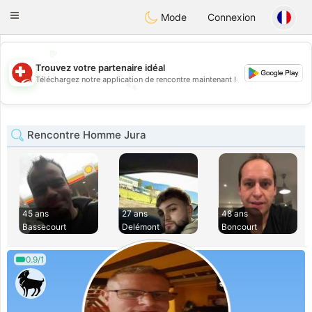
Suissi
Toggle
Mode
Connexion
navigation
💖
Trouvez votre partenaire idéal
💕
Téléchargez notre application de rencontre maintenant !
💕
💖
Rencontre Homme Jura
45 ans
27 ans
48 ans
Bassecourt
Delémont
Boncourt
0.9/1