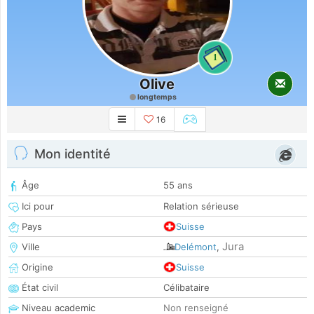
1
Olive
longtemps
16
Mon identité
Âge
55 ans
Ici pour
Relation sérieuse
Pays
Suisse
Jura
Ville
Delémont
,
Origine
Suisse
État civil
Célibataire
Niveau academic
Non renseigné