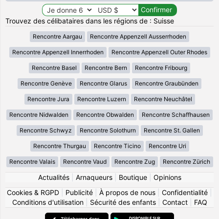
Trouvez des célibataires dans les régions de : Suisse
Rencontre Aargau
Rencontre Appenzell Ausserrhoden
Rencontre Appenzell Innerrhoden
Rencontre Appenzell Outer Rhodes
Rencontre Basel
Rencontre Bern
Rencontre Fribourg
Rencontre Genève
Rencontre Glarus
Rencontre Graubünden
Rencontre Jura
Rencontre Luzern
Rencontre Neuchâtel
Rencontre Nidwalden
Rencontre Obwalden
Rencontre Schaffhausen
Rencontre Schwyz
Rencontre Solothurn
Rencontre St. Gallen
Rencontre Thurgau
Rencontre Ticino
Rencontre Uri
Rencontre Valais
Rencontre Vaud
Rencontre Zug
Rencontre Zürich
Actualités
|
Arnaqueurs
|
Boutique
|
Opinions
Cookies & RGPD
|
Publicité
|
À propos de nous
|
Confidentialité
|
Conditions d'utilisation
|
Sécurité des enfants
|
Contact
|
FAQ