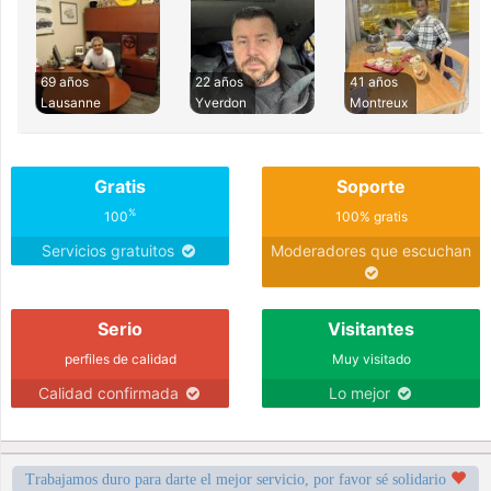
69 años
22 años
41 años
Lausanne
Yverdon
Montreux
Gratis
Soporte
%
100
100% gratis
Servicios gratuitos
Moderadores que escuchan
Serio
Visitantes
perfiles de calidad
Muy visitado
Calidad confirmada
Lo mejor
Trabajamos duro para darte el mejor servicio, por favor sé solidario