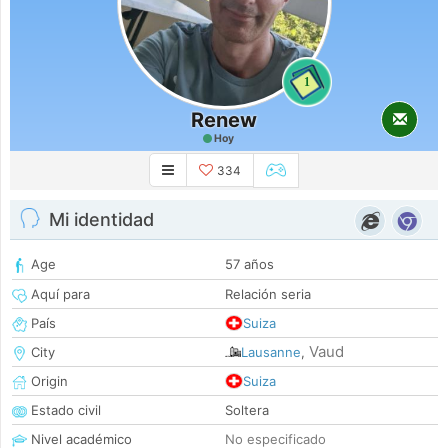
1
Renew
Hoy
334
Mi identidad
Age
57 años
Aquí para
Relación seria
País
Suiza
Vaud
City
Lausanne
,
Origin
Suiza
Estado civil
Soltera
Nivel académico
No especificado