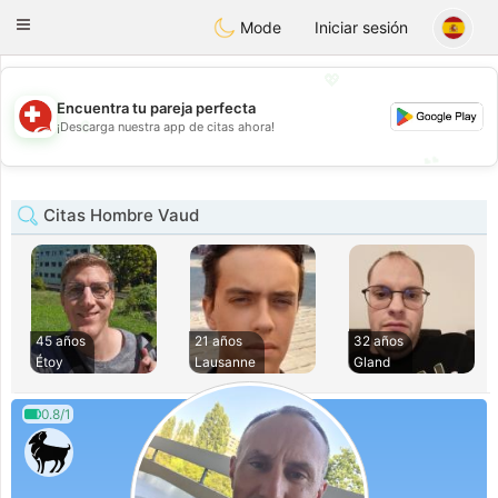
Suissi
Toggle
Mode
Iniciar sesión
navigation
💖
Encuentra tu pareja perfecta
💖
¡Descarga nuestra app de citas ahora!
💕
💕
Citas Hombre Vaud
45 años
21 años
32 años
Étoy
Lausanne
Gland
0.8/1