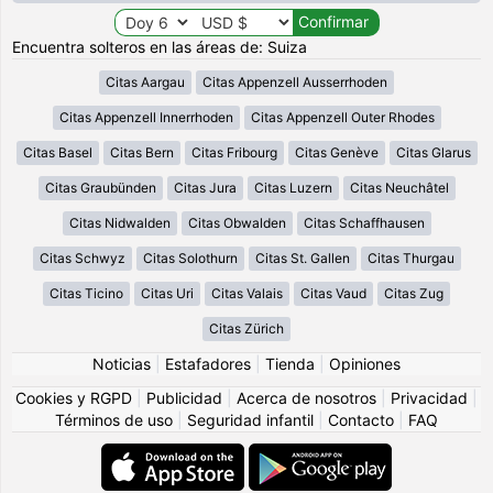
Encuentra solteros en las áreas de: Suiza
Citas Aargau
Citas Appenzell Ausserrhoden
Citas Appenzell Innerrhoden
Citas Appenzell Outer Rhodes
Citas Basel
Citas Bern
Citas Fribourg
Citas Genève
Citas Glarus
Citas Graubünden
Citas Jura
Citas Luzern
Citas Neuchâtel
Citas Nidwalden
Citas Obwalden
Citas Schaffhausen
Citas Schwyz
Citas Solothurn
Citas St. Gallen
Citas Thurgau
Citas Ticino
Citas Uri
Citas Valais
Citas Vaud
Citas Zug
Citas Zürich
Noticias
|
Estafadores
|
Tienda
|
Opiniones
Cookies y RGPD
|
Publicidad
|
Acerca de nosotros
|
Privacidad
|
Términos de uso
|
Seguridad infantil
|
Contacto
|
FAQ