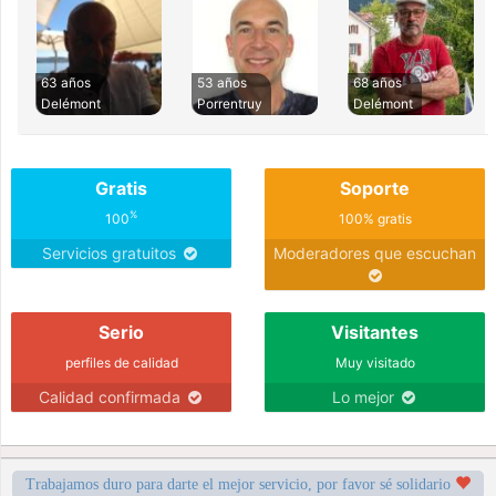
63 años
53 años
68 años
Delémont
Porrentruy
Delémont
Gratis
Soporte
%
100
100% gratis
Servicios gratuitos
Moderadores que escuchan
Serio
Visitantes
perfiles de calidad
Muy visitado
Calidad confirmada
Lo mejor
Trabajamos duro para darte el mejor servicio, por favor sé solidario