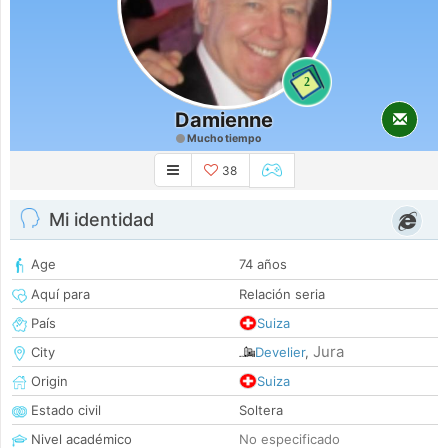
2
Damienne
Mucho tiempo
38
Mi identidad
Age
74 años
Aquí para
Relación seria
País
Suiza
Jura
City
Develier
,
Origin
Suiza
Estado civil
Soltera
Nivel académico
No especificado