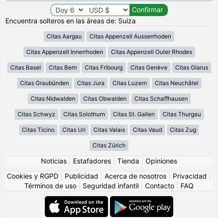
Encuentra solteros en las áreas de: Suiza
Citas Aargau
Citas Appenzell Ausserrhoden
Citas Appenzell Innerrhoden
Citas Appenzell Outer Rhodes
Citas Basel
Citas Bern
Citas Fribourg
Citas Genève
Citas Glarus
Citas Graubünden
Citas Jura
Citas Luzern
Citas Neuchâtel
Citas Nidwalden
Citas Obwalden
Citas Schaffhausen
Citas Schwyz
Citas Solothurn
Citas St. Gallen
Citas Thurgau
Citas Ticino
Citas Uri
Citas Valais
Citas Vaud
Citas Zug
Citas Zürich
Noticias
|
Estafadores
|
Tienda
|
Opiniones
Cookies y RGPD
|
Publicidad
|
Acerca de nosotros
|
Privacidad
|
Términos de uso
|
Seguridad infantil
|
Contacto
|
FAQ