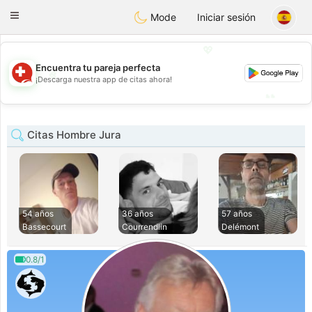
Suissi
Toggle
Mode
Iniciar sesión
navigation
💖
Encuentra tu pareja perfecta
💖
¡Descarga nuestra app de citas ahora!
💕
💕
Citas Hombre Jura
54 años
36 años
57 años
Bassecourt
Courrendlin
Delémont
0.8/1