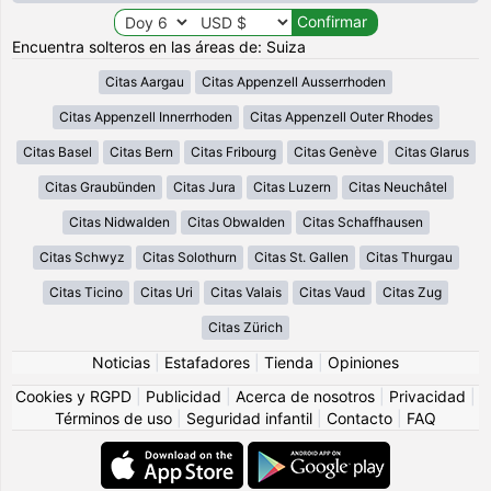
Encuentra solteros en las áreas de: Suiza
Citas Aargau
Citas Appenzell Ausserrhoden
Citas Appenzell Innerrhoden
Citas Appenzell Outer Rhodes
Citas Basel
Citas Bern
Citas Fribourg
Citas Genève
Citas Glarus
Citas Graubünden
Citas Jura
Citas Luzern
Citas Neuchâtel
Citas Nidwalden
Citas Obwalden
Citas Schaffhausen
Citas Schwyz
Citas Solothurn
Citas St. Gallen
Citas Thurgau
Citas Ticino
Citas Uri
Citas Valais
Citas Vaud
Citas Zug
Citas Zürich
Noticias
|
Estafadores
|
Tienda
|
Opiniones
Cookies y RGPD
|
Publicidad
|
Acerca de nosotros
|
Privacidad
|
Términos de uso
|
Seguridad infantil
|
Contacto
|
FAQ