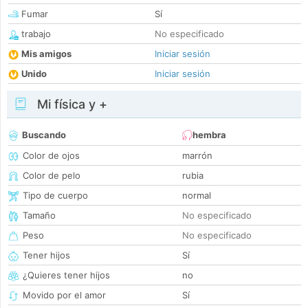
Fumar
Sí
trabajo
No especificado
Mis amigos
Iniciar sesión
Unido
Iniciar sesión
Mi física y +
Buscando
hembra
Color de ojos
marrón
Color de pelo
rubia
Tipo de cuerpo
normal
Tamaño
No especificado
Peso
No especificado
Tener hijos
Sí
¿Quieres tener hijos
no
Movido por el amor
Sí