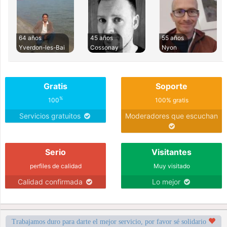
64 años
45 años
55 años
Yverdon-les-Bai
Cossonay
Nyon
Gratis
Soporte
%
100
100% gratis
Servicios gratuitos
Moderadores que escuchan
Serio
Visitantes
perfiles de calidad
Muy visitado
Calidad confirmada
Lo mejor
Trabajamos duro para darte el mejor servicio, por favor sé solidario