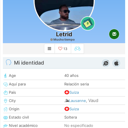
0
Letrid
Mucho tiempo
13
Mi identidad
Age
40 años
Aquí para
Relación seria
País
Suiza
Vaud
City
Lausanne
,
Origin
Suiza
Estado civil
Soltera
Nivel académico
No especificado