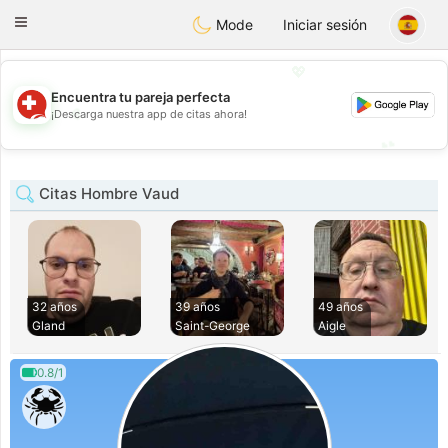
Suissi
Toggle
Mode
Iniciar sesión
navigation
💖
Encuentra tu pareja perfecta
💖
¡Descarga nuestra app de citas ahora!
💕
💕
Citas Hombre Vaud
32 años
39 años
49 años
Gland
Saint-George
Aigle
0.8/1