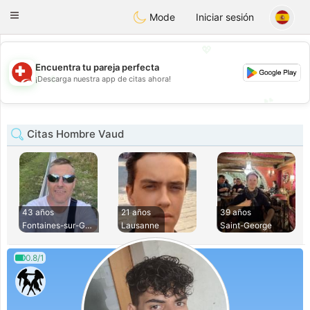
Suissi
Toggle
Mode
Iniciar sesión
navigation
💖
Encuentra tu pareja perfecta
💖
¡Descarga nuestra app de citas ahora!
💕
💕
Citas Hombre Vaud
43 años
21 años
39 años
Fontaines-sur-Gran
Lausanne
Saint-George
0.8/1