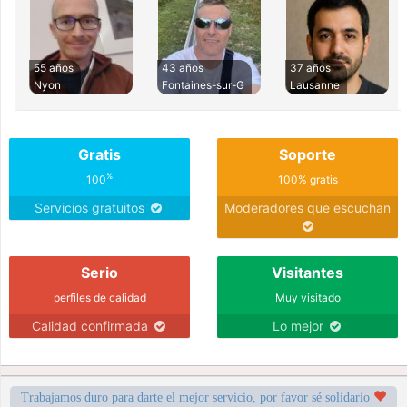
55 años
43 años
37 años
Nyon
Fontaines-sur-G
Lausanne
Gratis
Soporte
%
100
100% gratis
Servicios gratuitos
Moderadores que escuchan
Serio
Visitantes
perfiles de calidad
Muy visitado
Calidad confirmada
Lo mejor
Trabajamos duro para darte el mejor servicio, por favor sé solidario