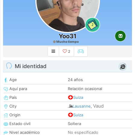
2
Yoo31
Mucho tiempo
2
Mi identidad
Age
24 años
Aquí para
Relación ocasional
País
Suiza
Vaud
City
Lausanne
,
Origin
Suiza
Estado civil
Soltera
Nivel académico
No especificado