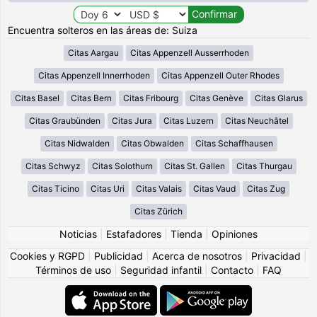
Encuentra solteros en las áreas de: Suiza
Citas Aargau
Citas Appenzell Ausserrhoden
Citas Appenzell Innerrhoden
Citas Appenzell Outer Rhodes
Citas Basel
Citas Bern
Citas Fribourg
Citas Genève
Citas Glarus
Citas Graubünden
Citas Jura
Citas Luzern
Citas Neuchâtel
Citas Nidwalden
Citas Obwalden
Citas Schaffhausen
Citas Schwyz
Citas Solothurn
Citas St. Gallen
Citas Thurgau
Citas Ticino
Citas Uri
Citas Valais
Citas Vaud
Citas Zug
Citas Zürich
Noticias
|
Estafadores
|
Tienda
|
Opiniones
Cookies y RGPD
|
Publicidad
|
Acerca de nosotros
|
Privacidad
|
Términos de uso
|
Seguridad infantil
|
Contacto
|
FAQ