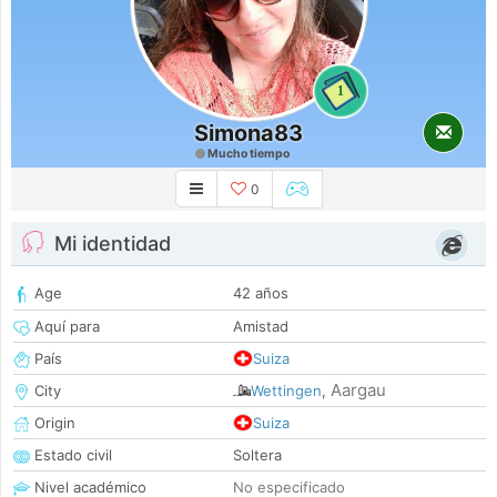
1
Simona83
Mucho tiempo
0
Mi identidad
Age
42 años
Aquí para
Amistad
País
Suiza
Aargau
City
Wettingen
,
Origin
Suiza
Estado civil
Soltera
Nivel académico
No especificado