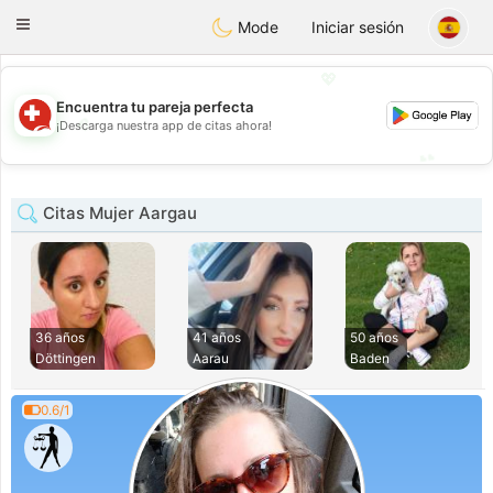
Suissi
Toggle
Mode
Iniciar sesión
navigation
💖
Encuentra tu pareja perfecta
💖
¡Descarga nuestra app de citas ahora!
💕
💕
Citas Mujer Aargau
36 años
41 años
50 años
Döttingen
Aarau
Baden
0.6/1