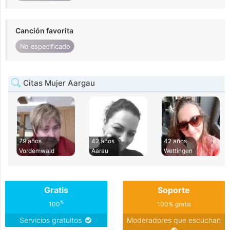
Canción favorita
No especificado
Citas Mujer Aargau
79 años
42 años
42 años
Vordemwald
Aarau
Wettingen
Gratis
Soporte
%
100
100% gratis
Servicios gratuitos
Moderadores que escuchan