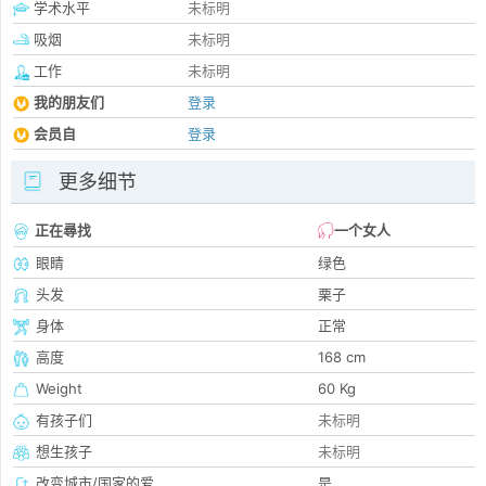
学术水平
未标明
吸烟
未标明
工作
未标明
我的朋友们
登录
会员自
登录
更多细节
正在尋找
一个女人
眼睛
绿色
头发
栗子
身体
正常
高度
168 cm
Weight
60 Kg
有孩子们
未标明
想生孩子
未标明
改变城市/国家的爱
是