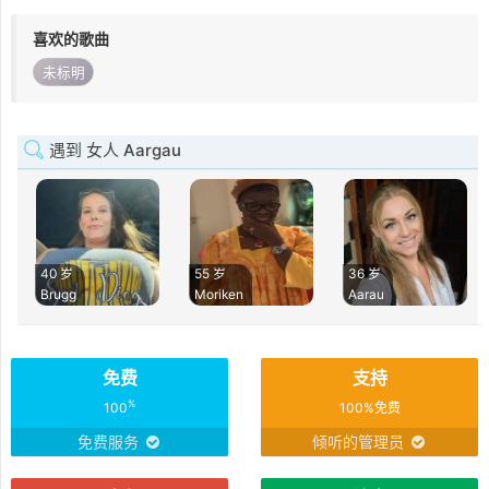
喜欢的歌曲
未标明
遇到 女人 Aargau
40 岁
55 岁
36 岁
Brugg
Moriken
Aarau
免费
支持
%
100
100%免费
免费服务
倾听的管理员