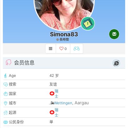
1
Simona83
長時間
0
会员信息
Age
42 岁
搜索
友谊
瑞
国家
士
Aargau
城市
Wettingen
,
瑞
起源
士
公民身份
单