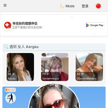
Suissi
Toggle
Mode
登录
navigation
💖
寻找你的理想伴侣
💖
立即下载我们的交友应用！
💕
💕
遇到 女人 Aargau
36 岁
79 岁
45 岁
Aarau
Vordemwald
Oberentfelden
0.6/1