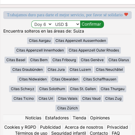
Trabajamos duro para darte el mejor servicio, por favor sé solidario
Encuentra solteros en las áreas de: Suiza
Citas Aargau
Citas Appenzell Ausserrhoden
Citas Appenzell Innerrhoden
Citas Appenzell Outer Rhodes
Citas Basel
Citas Bern
Citas Fribourg
Citas Genève
Citas Glarus
Citas Graubünden
Citas Jura
Citas Luzern
Citas Neuchâtel
Citas Nidwalden
Citas Obwalden
Citas Schaffhausen
Citas Schwyz
Citas Solothurn
Citas St. Gallen
Citas Thurgau
Citas Ticino
Citas Uri
Citas Valais
Citas Vaud
Citas Zug
Citas Zürich
Noticias
|
Estafadores
|
Tienda
|
Opiniones
Cookies y RGPD
|
Publicidad
|
Acerca de nosotros
|
Privacidad
|
Términos de uso
|
Seguridad infantil
|
Contacto
|
FAQ