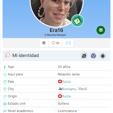
1
Era16
Mucho tiempo
61
Mi identidad
Age
33 años
Aquí para
Relación seria
País
Suiza
Vaud
City
Bussigny
,
Origin
Suiza
Estado civil
Soltera
Nivel académico
Licenciatura