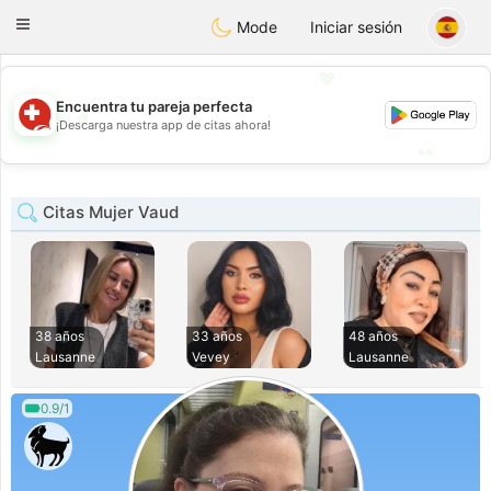
Suissi
Toggle
Mode
Iniciar sesión
navigation
💖
Encuentra tu pareja perfecta
💖
¡Descarga nuestra app de citas ahora!
💕
💕
Citas Mujer Vaud
38 años
33 años
48 años
Lausanne
Vevey
Lausanne
0.9/1