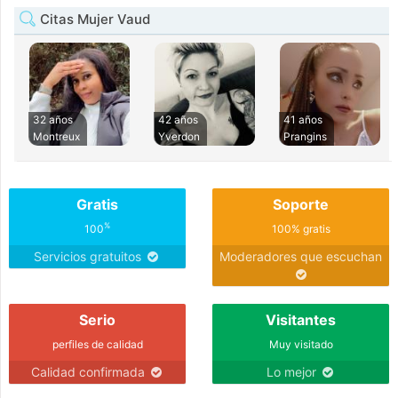
Citas Mujer Vaud
32 años
42 años
41 años
Montreux
Yverdon
Prangins
Gratis
Soporte
%
100
100% gratis
Servicios gratuitos
Moderadores que escuchan
Serio
Visitantes
perfiles de calidad
Muy visitado
Calidad confirmada
Lo mejor