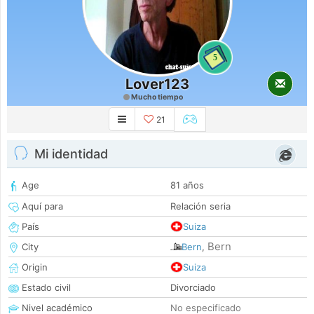
5
Lover123
Mucho tiempo
21
Mi identidad
Age
81 años
Aquí para
Relación seria
País
Suiza
Bern
City
Bern
,
Origin
Suiza
Estado civil
Divorciado
Nivel académico
No especificado