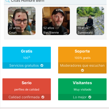
Citas Hombre Bern
27 años
52 años
19 años
Court
Biel/Bienne
Sumiswald
Gratis
Soporte
%
100
100% gratis
Servicios gratuitos
Moderadores que escuchan
Serio
Visitantes
perfiles de calidad
Muy visitado
Calidad confirmada
Lo mejor