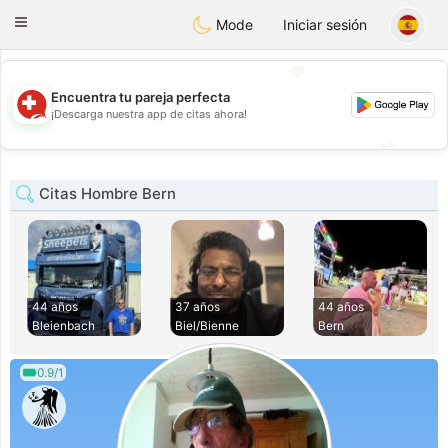
Suissi
Toggle
Mode
Iniciar sesión
navigation
💖
Encuentra tu pareja perfecta
💖
¡Descarga nuestra app de citas ahora!
💕
💕
Citas Hombre Bern
44 años
37 años
44 años
Bleienbach
Biel/Bienne
Bern
0.9/1