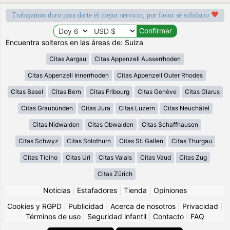
Trabajamos duro para darte el mejor servicio, por favor sé solidario
Encuentra solteros en las áreas de: Suiza
Citas Aargau
Citas Appenzell Ausserrhoden
Citas Appenzell Innerrhoden
Citas Appenzell Outer Rhodes
Citas Basel
Citas Bern
Citas Fribourg
Citas Genève
Citas Glarus
Citas Graubünden
Citas Jura
Citas Luzern
Citas Neuchâtel
Citas Nidwalden
Citas Obwalden
Citas Schaffhausen
Citas Schwyz
Citas Solothurn
Citas St. Gallen
Citas Thurgau
Citas Ticino
Citas Uri
Citas Valais
Citas Vaud
Citas Zug
Citas Zürich
Noticias
|
Estafadores
|
Tienda
|
Opiniones
Cookies y RGPD
|
Publicidad
|
Acerca de nosotros
|
Privacidad
|
Términos de uso
|
Seguridad infantil
|
Contacto
|
FAQ