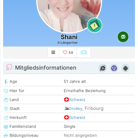
1
Shani
Länger her
49
Mitgliedsinformationen
Age
51 Jahre alt
Hier für
Ernsthafte Beziehung
Land
Schweiz
Fribourg
Stadt
Grolley
,
Herkunft
Schweiz
Familienstand
Single
Bildungsniveau
Nicht angegeben