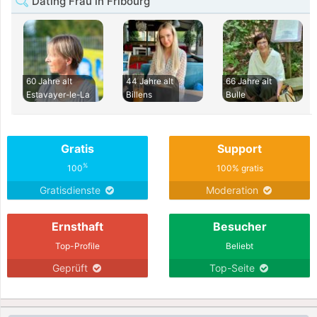
Dating Frau in Fribourg
60 Jahre alt
44 Jahre alt
66 Jahre alt
Estavayer-le-La
Billens
Bulle
Gratis
Support
%
100
100% gratis
Gratisdienste
Moderation
Ernsthaft
Besucher
Top-Profile
Beliebt
Geprüft
Top-Seite