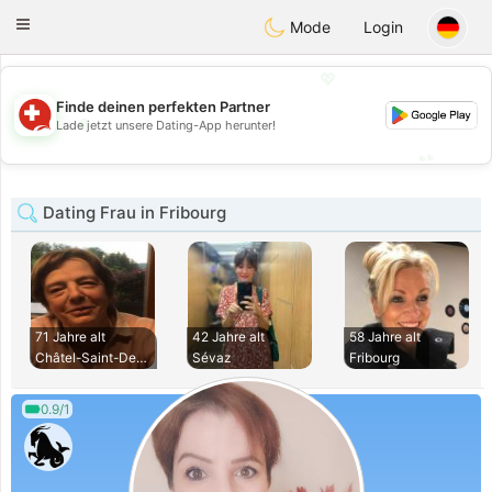
Suissi
Toggle
Mode
Login
navigation
💖
Finde deinen perfekten Partner
💖
Lade jetzt unsere Dating-App herunter!
💕
💕
Dating Frau in Fribourg
71 Jahre alt
42 Jahre alt
58 Jahre alt
Châtel-Saint-Denis
Sévaz
Fribourg
0.9/1