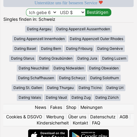
Unterstütze uns für besseren Service
Singles finden in: Schweiz
Dating Aargau
Dating Appenzell Ausserrhoden
Dating Appenzell Innerrhoden
Dating Appenzell Outer Rhodes
Dating Basel
Dating Bern
Dating Fribourg
Dating Genève
Dating Glarus
Dating Graubünden
Dating Jura
Dating Luzern
Dating Neuchâtel
Dating Nidwalden
Dating Obwalden
Dating Schaffhausen
Dating Schwyz
Dating Solothurn
Dating St. Gallen
Dating Thurgau
Dating Ticino
Dating Uri
Dating Valais
Dating Vaud
Dating Zug
Dating Zürich
News
|
Fakes
|
Shop
|
Meinungen
Cookies & DSGVO
|
Werbung
|
Über uns
|
Datenschutz
|
AGB
|
Kindersicherheit
|
Kontakt
|
FAQ