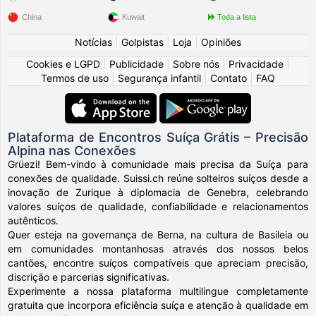
China
Kuwait
Toda a lista
Notícias
|
Golpistas
|
Loja
|
Opiniões
Cookies e LGPD
|
Publicidade
|
Sobre nós
|
Privacidade
|
Termos de uso
|
Segurança infantil
|
Contato
|
FAQ
Plataforma de Encontros Suíça Grátis – Precisão
Alpina nas Conexões
Grüezi! Bem-vindo à comunidade mais precisa da Suíça para
conexões de qualidade. Suissi.ch reúne solteiros suíços desde a
inovação de Zurique à diplomacia de Genebra, celebrando
valores suíços de qualidade, confiabilidade e relacionamentos
autênticos.
Quer esteja na governança de Berna, na cultura de Basileia ou
em comunidades montanhosas através dos nossos belos
cantões, encontre suíços compatíveis que apreciam precisão,
discrição e parcerias significativas.
Experimente a nossa plataforma multilingue completamente
gratuita que incorpora eficiência suíça e atenção à qualidade em