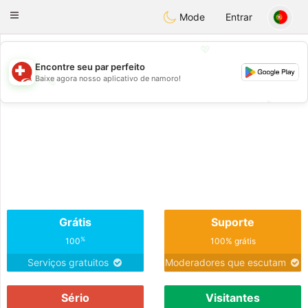
Suissi
Toggle
Mode
Entrar
navigation
💖
Encontre seu par perfeito
Baixe agora nosso aplicativo de namoro!
💖
💕
💕
Grátis
Suporte
%
100
100% grátis
Serviços gratuitos
Moderadores que escutam
Sério
Visitantes