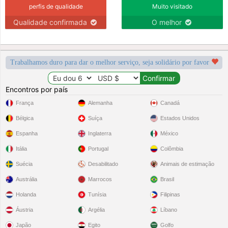
perfis de qualidade
Muito visitado
Qualidade confirmada
O melhor
Trabalhamos duro para dar o melhor serviço, seja solidário por favor
Encontros por país
França
Alemanha
Canadá
Bélgica
Suíça
Estados Unidos
Espanha
Inglaterra
México
Itália
Portugal
Colômbia
Suécia
Desabilitado
Animais de estimação
Austrália
Marrocos
Brasil
Holanda
Tunísia
Filipinas
Áustria
Argélia
Líbano
Japão
Egito
Golfo