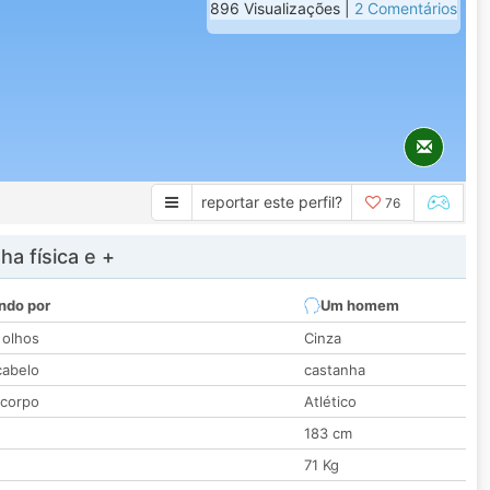
896 Visualizações |
2 Comentários
reportar este perfil?
76
a física e +
ndo por
Um homem
 olhos
Cinza
cabelo
castanha
 corpo
Atlético
183 cm
71 Kg