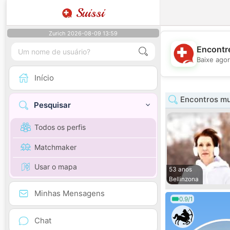
Suissi
Zurich 2026-08-09 13:59
Encontre
Baixe agor
Início
Encontros mu
Pesquisar
Todos os perfis
Matchmaker
Usar o mapa
53 anos
Bellinzona
Minhas Mensagens
0.9/1
Chat