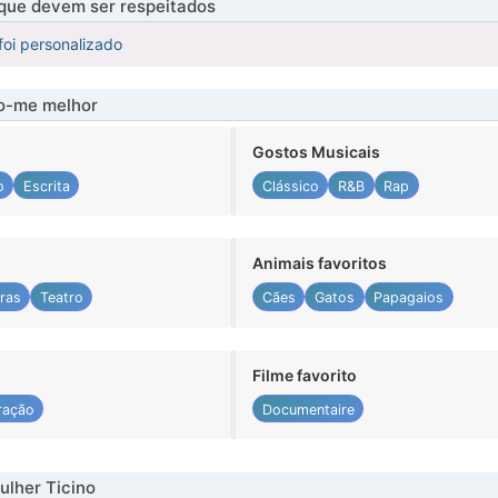
 que devem ser respeitados
foi personalizado
-me melhor
Gostos Musicais
o
Escrita
Clássico
R&B
Rap
Animais favoritos
ras
Teatro
Cães
Gatos
Papagaios
Filme favorito
ração
Documentaire
lher Ticino