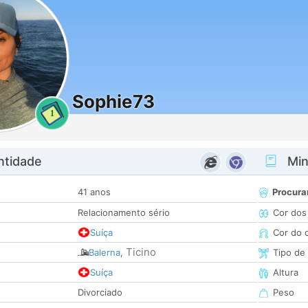
Sophie73
1
ntidade
Minh
41 anos
Procura
Relacionamento sério
Cor dos
Suíça
Cor do 
Ticino
Balerna
,
Tipo de
Suíça
Altura
Divorciado
Peso