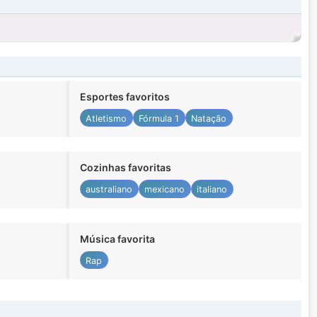
Esportes favoritos
Atletismo
Fórmula 1
Natação
Cozinhas favoritas
australiano
mexicano
italiano
Música favorita
Rap