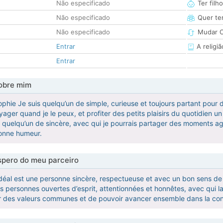
Não especificado
Ter filh
Não especificado
Quer ter
Não especificado
Mudar C
Entrar
A religiã
Entrar
obre mim
Sophie Je suis quelqu’un de simple, curieuse et toujours partant pou
ager quand je le peux, et profiter des petits plaisirs du quotidien u
r quelqu’un de sincère, avec qui je pourrais partager des moments agr
bonne humeur.
pero do meu parceiro
déal est une personne sincère, respectueuse et avec un bon sens de l
les personnes ouvertes d’esprit, attentionnées et honnêtes, avec qui l
r des valeurs communes et de pouvoir avancer ensemble dans la conf