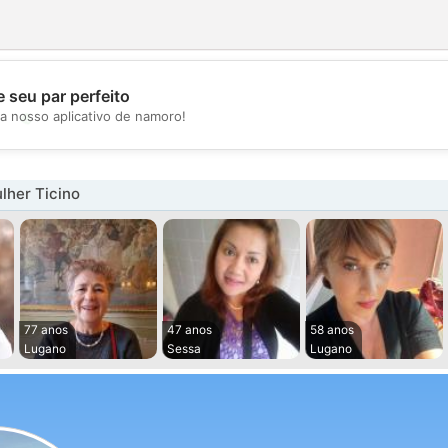
 seu par perfeito
💖
a nosso aplicativo de namoro!
💕
lher Ticino
77 anos
47 anos
58 anos
Lugano
Sessa
Lugano