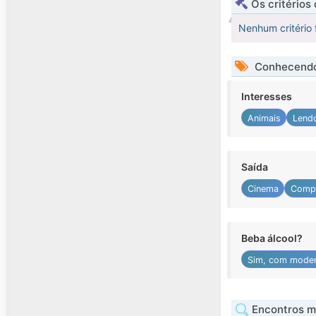
Os critérios
Nenhum critério 
Conhecendo
Interesses
Animais
Lend
Saída
Cinema
Comp
Beba álcool?
Sim, com mode
Encontros mu