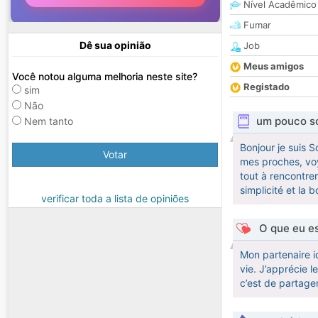
Nível Acadêmico
Fumar
Dê sua opinião
Job
Meus amigos
Você notou alguma melhoria neste site?
Registado
sim
Não
um pouco s
Nem tanto
Bonjour je suis 
Votar
mes proches, voy
tout à rencontre
simplicité et la 
verificar toda a lista de opiniões
O que eu es
Mon partenaire i
vie. J’apprécie 
c’est de partage