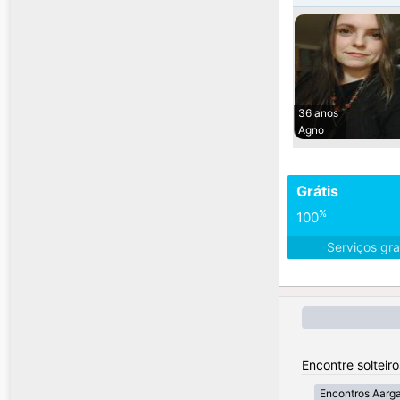
36 anos
Agno
Grátis
%
100
Serviços gra
Encontre solteir
Encontros Aarg