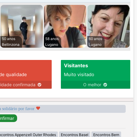
50 anos
58 anos
60 anos
Bellinzona
Lugano
Lugano
Visitantes
 de qualidade
Muito visitado
lidade confirmada
O melhor
a solidário por favor
ncontros Appenzell Outer Rhodes
Encontros Basel
Encontros Bern