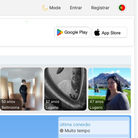
Mode
Entrar
Registrar
💖
💕
50 anos
57 anos
47 anos
Bellinzona
Lugano
Lugano
última conexão
Muito tempo