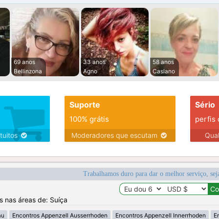
69 anos
33 anos
58 anos
Bellinzona
Agno
Caslano
Suporte
Sério
100% grátis
perfis
tuitos
Moderadores que escutam
Qua
Trabalhamos duro para dar o melhor serviço, sej
os nas áreas de: Suíça
au
Encontros Appenzell Ausserrhoden
Encontros Appenzell Innerrhoden
E