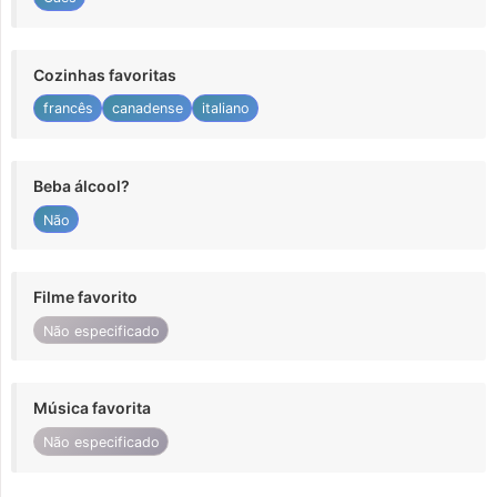
Cozinhas favoritas
francês
canadense
italiano
Beba álcool?
Não
Filme favorito
Não especificado
Música favorita
Não especificado