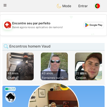
Suissi
Toggle
Mode
Entrar
navigation
💖
Encontre seu par perfeito
💖
Baixe agora nosso aplicativo de namoro!
💕
💕
Encontros homem Vaud
48 anos
43 anos
22 anos
Chailly
Fontaines-sur-Gran
Crissier
0.7/1