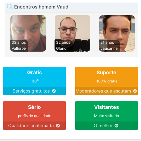
Encontros homem Vaud
32 anos
32 anos
21 anos
Vallorbe
Gland
Lausanne
Grátis
Suporte
%
100
100% grátis
Serviços gratuitos
Moderadores que escutam
Sério
Visitantes
perfis de qualidade
Muito visitado
Qualidade confirmada
O melhor