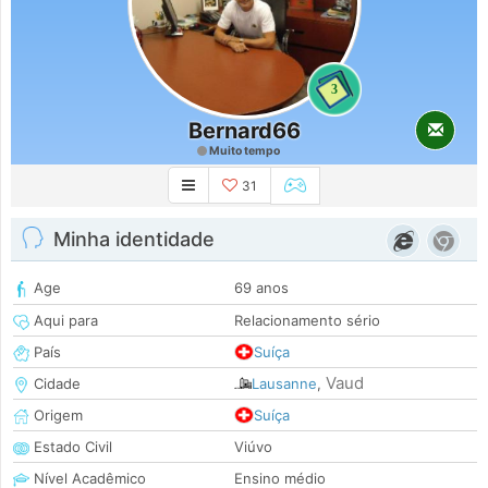
3
Bernard66
Muito tempo
31
Minha identidade
Age
69 anos
Aqui para
Relacionamento sério
País
Suíça
Vaud
Cidade
Lausanne
,
Origem
Suíça
Estado Civil
Viúvo
Nível Acadêmico
Ensino médio