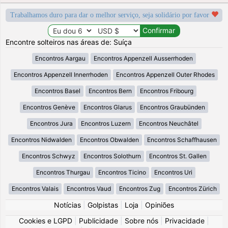
Trabalhamos duro para dar o melhor serviço, seja solidário por favor
Encontre solteiros nas áreas de: Suíça
Encontros Aargau
Encontros Appenzell Ausserrhoden
Encontros Appenzell Innerrhoden
Encontros Appenzell Outer Rhodes
Encontros Basel
Encontros Bern
Encontros Fribourg
Encontros Genève
Encontros Glarus
Encontros Graubünden
Encontros Jura
Encontros Luzern
Encontros Neuchâtel
Encontros Nidwalden
Encontros Obwalden
Encontros Schaffhausen
Encontros Schwyz
Encontros Solothurn
Encontros St. Gallen
Encontros Thurgau
Encontros Ticino
Encontros Uri
Encontros Valais
Encontros Vaud
Encontros Zug
Encontros Zürich
Notícias
|
Golpistas
|
Loja
|
Opiniões
Cookies e LGPD
|
Publicidade
|
Sobre nós
|
Privacidade
|