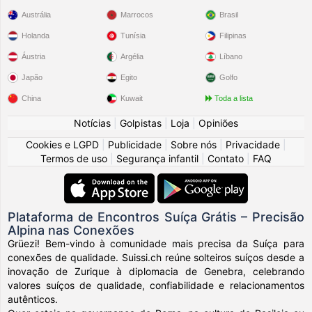
Austrália
Marrocos
Brasil
Holanda
Tunísia
Filipinas
Áustria
Argélia
Líbano
Japão
Egito
Golfo
China
Kuwait
Toda a lista
Notícias
|
Golpistas
|
Loja
|
Opiniões
Cookies e LGPD
|
Publicidade
|
Sobre nós
|
Privacidade
|
Termos de uso
|
Segurança infantil
|
Contato
|
FAQ
Plataforma de Encontros Suíça Grátis – Precisão
Alpina nas Conexões
Grüezi! Bem-vindo à comunidade mais precisa da Suíça para
conexões de qualidade. Suissi.ch reúne solteiros suíços desde a
inovação de Zurique à diplomacia de Genebra, celebrando
valores suíços de qualidade, confiabilidade e relacionamentos
autênticos.