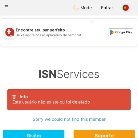
Suissi
Toggle
Mode
Entrar
navigation
💖
Encontre seu par perfeito
Baixe agora nosso aplicativo de namoro!
💖
💕
💕
ISN
Services
Info
Este usuário não existe ou foi deletado
Sorry we could not find this member
Grátis
Suporte