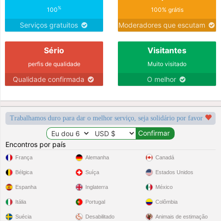
%
100
100% grátis
Serviços gratuitos
Moderadores que escutam
Sério
Visitantes
perfis de qualidade
Muito visitado
Qualidade confirmada
O melhor
Trabalhamos duro para dar o melhor serviço, seja solidário por favor
Encontros por país
França
Alemanha
Canadá
Bélgica
Suíça
Estados Unidos
Espanha
Inglaterra
México
Itália
Portugal
Colômbia
Suécia
Desabilitado
Animais de estimação