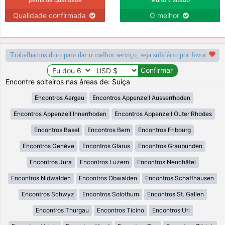
Qualidade confirmada
O melhor
Trabalhamos duro para dar o melhor serviço, seja solidário por favor
Encontre solteiros nas áreas de: Suíça
Encontros Aargau
Encontros Appenzell Ausserrhoden
Encontros Appenzell Innerrhoden
Encontros Appenzell Outer Rhodes
Encontros Basel
Encontros Bern
Encontros Fribourg
Encontros Genève
Encontros Glarus
Encontros Graubünden
Encontros Jura
Encontros Luzern
Encontros Neuchâtel
Encontros Nidwalden
Encontros Obwalden
Encontros Schaffhausen
Encontros Schwyz
Encontros Solothurn
Encontros St. Gallen
Encontros Thurgau
Encontros Ticino
Encontros Uri