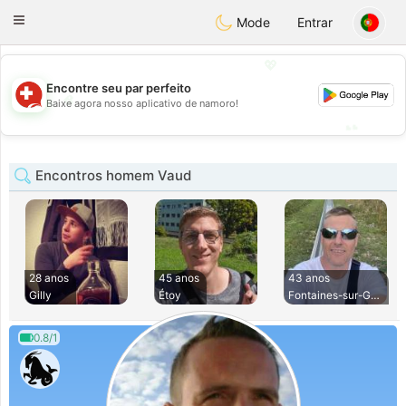
Suissi
Toggle
Mode
Entrar
navigation
💖
Encontre seu par perfeito
💖
Baixe agora nosso aplicativo de namoro!
💕
💕
Encontros homem Vaud
28 anos
45 anos
43 anos
Gilly
Étoy
Fontaines-sur-Gran
0.8/1