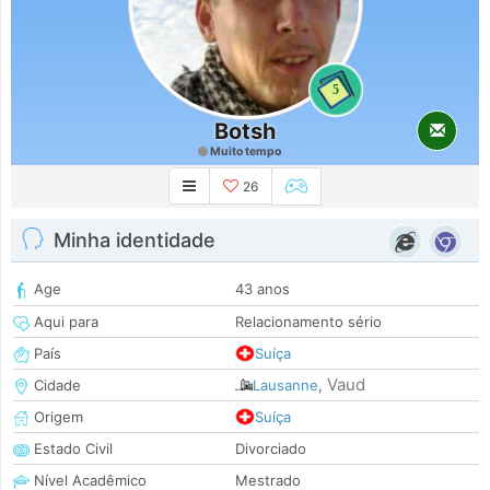
5
Botsh
Muito tempo
26
Minha identidade
Age
43 anos
Aqui para
Relacionamento sério
País
Suíça
Vaud
Cidade
Lausanne
,
Origem
Suíça
Estado Civil
Divorciado
Nível Acadêmico
Mestrado