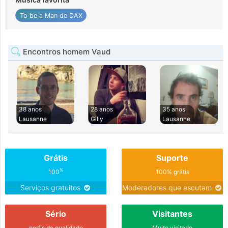
To be a Man de DAX
Encontros homem Vaud
38 anos
28 anos
35 anos
Lausanne
Gilly
Lausanne
Grátis
Suporte
%
100
100% grátis
Serviços gratuitos
Moderadores que escutam
Sério
Visitantes
perfis de qualidade
Muito visitado