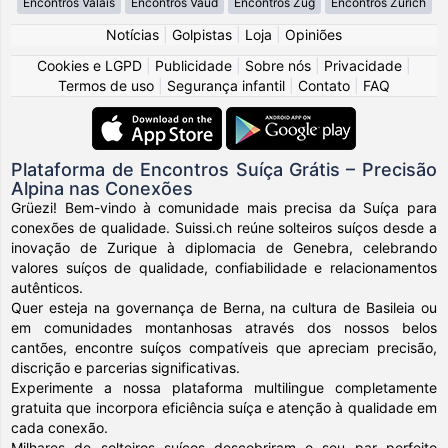
Encontros Valais
Encontros Vaud
Encontros Zug
Encontros Zürich
Notícias
|
Golpistas
|
Loja
|
Opiniões
Cookies e LGPD
|
Publicidade
|
Sobre nós
|
Privacidade
|
Termos de uso
|
Segurança infantil
|
Contato
|
FAQ
Plataforma de Encontros Suíça Grátis – Precisão
Alpina nas Conexões
Grüezi! Bem-vindo à comunidade mais precisa da Suíça para
conexões de qualidade. Suissi.ch reúne solteiros suíços desde a
inovação de Zurique à diplomacia de Genebra, celebrando
valores suíços de qualidade, confiabilidade e relacionamentos
autênticos.
Quer esteja na governança de Berna, na cultura de Basileia ou
em comunidades montanhosas através dos nossos belos
cantões, encontre suíços compatíveis que apreciam precisão,
discrição e parcerias significativas.
Experimente a nossa plataforma multilingue completamente
gratuita que incorpora eficiência suíça e atenção à qualidade em
cada conexão.
Milhares de solteiros suíços descobriram o seu par perfeito