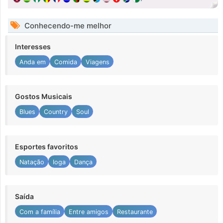
Conhecendo-me melhor
Interesses
Anda em
Comida
Viagens
Gostos Musicais
Blues
Country
Soul
Esportes favoritos
Natação
Ioga
Dança
Saída
Com a família
Entre amigos
Restaurante