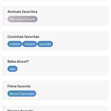
Animais favoritos
Não especificado
Cozinhas favoritas
indiano
italiano
japonês
Beba álcool?
Não
Filme favorito
Blood Diamonds
Música favorita