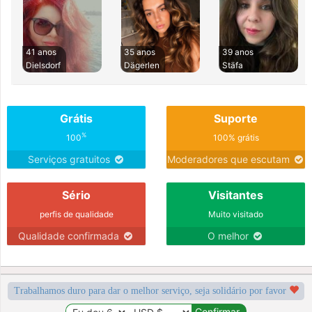
41 anos
35 anos
39 anos
Dielsdorf
Dägerlen
Stäfa
Grátis
Suporte
%
100
100% grátis
Serviços gratuitos
Moderadores que escutam
Sério
Visitantes
perfis de qualidade
Muito visitado
Qualidade confirmada
O melhor
Trabalhamos duro para dar o melhor serviço, seja solidário por favor