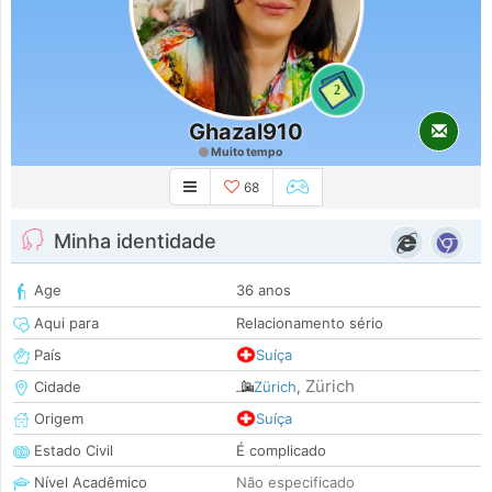
2
Ghazal910
Muito tempo
68
Minha identidade
Age
36 anos
Aqui para
Relacionamento sério
País
Suíça
Zürich
Cidade
Zürich
,
Origem
Suíça
Estado Civil
É complicado
Nível Acadêmico
Não especificado