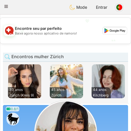
Suissi
Toggle
Mode
Entrar
navigation
💖
Encontre seu par perfeito
💖
Baixe agora nosso aplicativo de namoro!
💕
💕
Encontros mulher Zürich
33 anos
45 anos
44 anos
Zürich (Kreis 9)
Zürich
Kilchberg
0.8/1