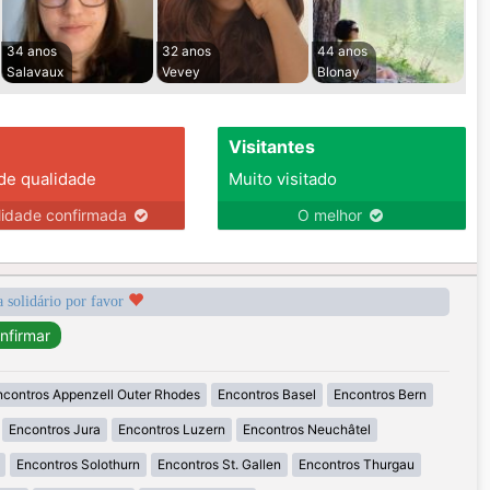
34 anos
32 anos
44 anos
Salavaux
Vevey
Blonay
Visitantes
 de qualidade
Muito visitado
lidade confirmada
O melhor
a solidário por favor
ncontros Appenzell Outer Rhodes
Encontros Basel
Encontros Bern
Encontros Jura
Encontros Luzern
Encontros Neuchâtel
Encontros Solothurn
Encontros St. Gallen
Encontros Thurgau