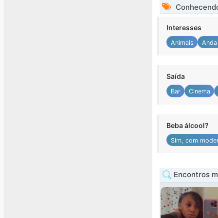
Conhecendo
Interesses
Animais
Anda
Saída
Bar
Cinema
Beba álcool?
Sim, com mode
Encontros m