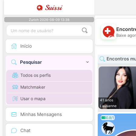
Suissi
Zurich 2026-08-09 13:38
Encontre
Baixe agor
Início
Encontros mu
Pesquisar
Todos os perfis
Matchmaker
Usar o mapa
41 anos
Lausanne
Minhas Mensagens
0.8/1
Chat