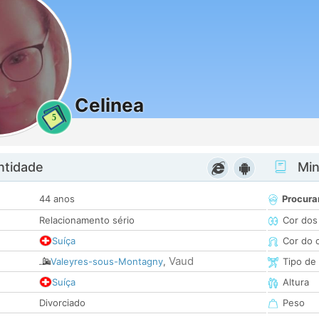
Celinea
5
ntidade
Minh
44 anos
Procura
Relacionamento sério
Cor dos
Suíça
Cor do 
Vaud
Valeyres-sous-Montagny
,
Tipo de
Suíça
Altura
Divorciado
Peso