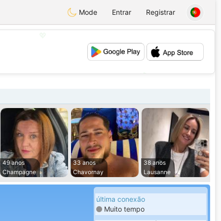
Mode
Entrar
Registrar
💖
💕
49 anos
33 anos
38 anos
Champagne
Chavornay
Lausanne
última conexão
Muito tempo