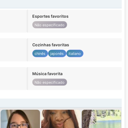
Esportes favoritos
Não especificado
Cozinhas favoritas
chinês
japonês
italiano
Música favorita
Não especificado