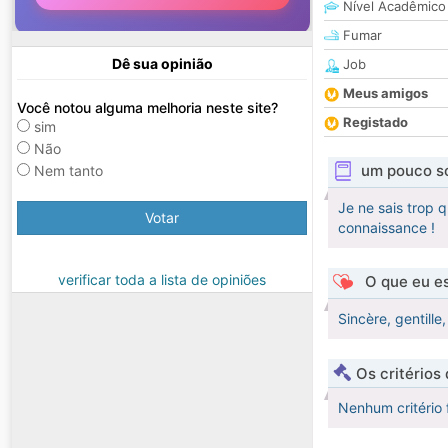
Nível Acadêmico
Fumar
Dê sua opinião
Job
Meus amigos
Você notou alguma melhoria neste site?
Registado
sim
Não
um pouco s
Nem tanto
Je ne sais trop q
Votar
connaissance !
verificar toda a lista de opiniões
O que eu es
Sincère, gentille,
Os critérios
Nenhum critério 