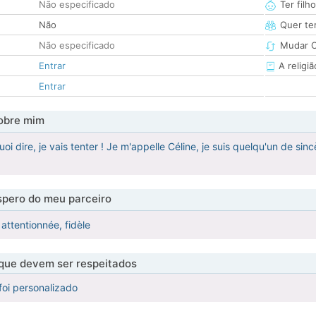
Não especificado
Ter filh
Não
Quer ter
Não especificado
Mudar C
Entrar
A religiã
Entrar
obre mim
uoi dire, je vais tenter ! Je m'appelle Céline, je suis quelqu'un de sin
pero do meu parceiro
 attentionnée, fidèle
 que devem ser respeitados
foi personalizado