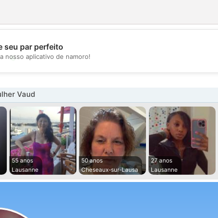
 seu par perfeito
💖
a nosso aplicativo de namoro!
💕
lher Vaud
55 anos
50 anos
27 anos
Lausanne
Cheseaux-sur-Lausa
Lausanne