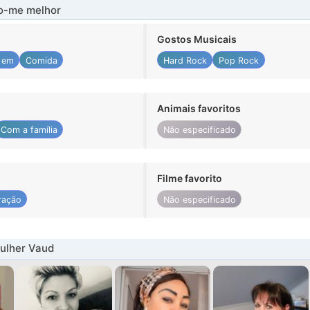
-me melhor
Gostos Musicais
 em
Comida
Hard Rock
Pop Rock
Animais favoritos
Com a família
Não especificado
Filme favorito
ração
Não especificado
ulher Vaud