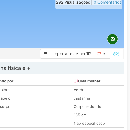
292 Visualizações |
0 Comentários
reportar este perfil?
29
a física e +
ndo por
Uma mulher
 olhos
Verde
cabelo
castanha
 corpo
Corpo redondo
165 cm
Não especificado