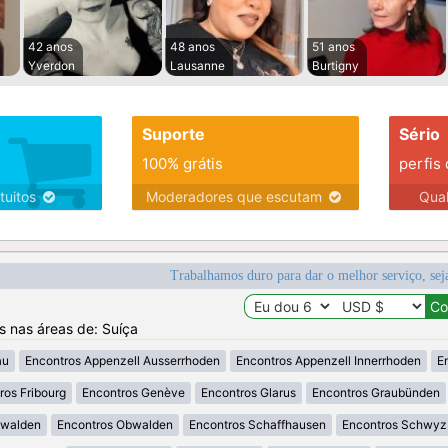
42 anos
48 anos
51 anos
Yverdon
Lausanne
Burtigny
Suporte
Sério
100% grátis
perfis
tuitos
Moderadores que escutam
Qua
Trabalhamos duro para dar o melhor serviço, sej
os nas áreas de: Suíça
au
Encontros Appenzell Ausserrhoden
Encontros Appenzell Innerrhoden
E
ros Fribourg
Encontros Genève
Encontros Glarus
Encontros Graubünden
dwalden
Encontros Obwalden
Encontros Schaffhausen
Encontros Schwyz