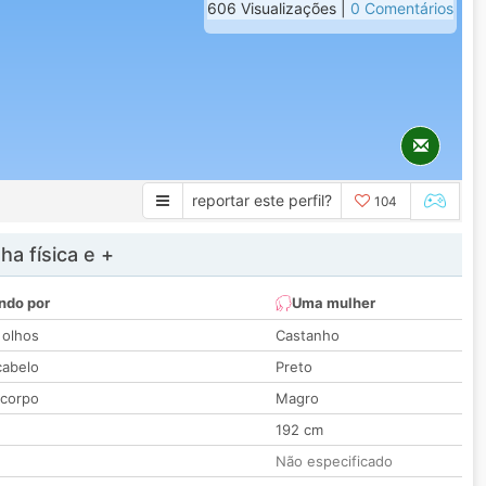
606 Visualizações |
0 Comentários
reportar este perfil?
104
a física e +
ndo por
Uma mulher
 olhos
Castanho
cabelo
Preto
 corpo
Magro
192 cm
Não especificado