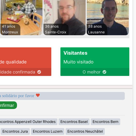
41 anos
36 anos
38 anos
Montreux
Sainte-Croix
Lausanne
Visitantes
 de qualidade
Muito visitado
lidade confirmada
O melhor
a solidário por favor
ncontros Appenzell Outer Rhodes
Encontros Basel
Encontros Bern
Encontros Jura
Encontros Luzern
Encontros Neuchâtel