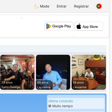
Mode
Entrar
Registrar
💖
💕
39 anos
48 anos
69 anos
Saint-George
Lausanne
Lausanne
última conexão
Muito tempo