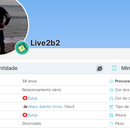
Live2b2
1
ntidade
Minh
58 anos
Procura
Relacionamento sério
Cor dos
Suíça
Cor do 
Vaud
Villars-Sainte-Croix
,
Tipo de
Suíça
Altura
Divorciado
Peso