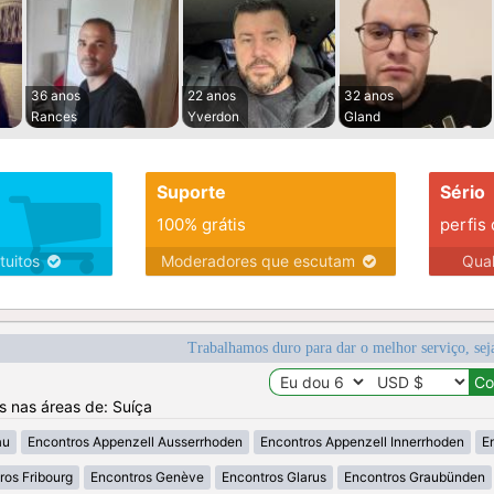
36 anos
22 anos
32 anos
Rances
Yverdon
Gland
Suporte
Sério
100% grátis
perfis
tuitos
Moderadores que escutam
Qua
Trabalhamos duro para dar o melhor serviço, sej
os nas áreas de: Suíça
au
Encontros Appenzell Ausserrhoden
Encontros Appenzell Innerrhoden
E
ros Fribourg
Encontros Genève
Encontros Glarus
Encontros Graubünden