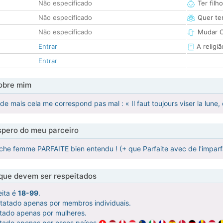
Não especificado
Ter filh
Não especificado
Quer ter
Não especificado
Mudar C
Entrar
A religiã
Entrar
obre mim
de mais cela me correspond pas mal : « Il faut toujours viser la lune,
pero do meu parceiro
che femme PARFAITE bien entendu ! (+ que Parfaite avec de l'impar
 que devem ser respeitados
eita é
18-99
.
ntatado apenas por membros individuais.
atado apenas por mulheres.
atado apenas por esses países