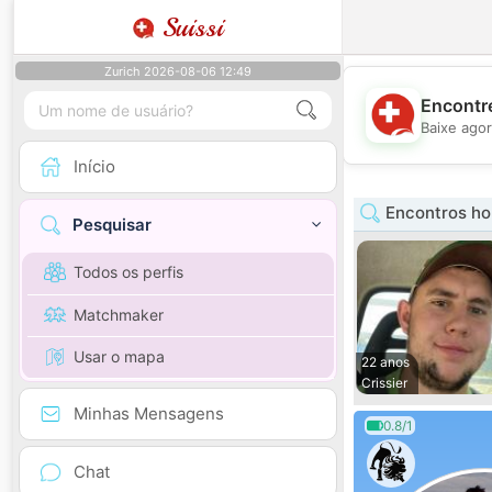
Suissi
Zurich 2026-08-06 12:49
Encontre
Baixe agor
Início
Encontros h
Pesquisar
Todos os perfis
Matchmaker
Usar o mapa
22 anos
Crissier
Minhas Mensagens
0.8/1
Chat