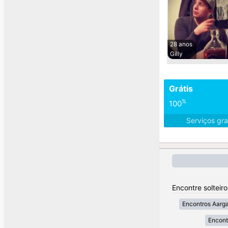
28 anos
Gilly
Grátis
%
100
Serviços gra
Encontre solteir
Encontros Aarg
Encont