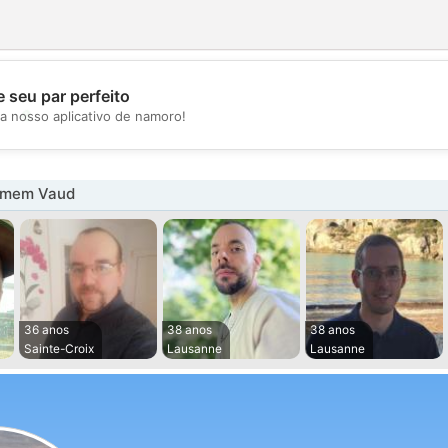
 seu par perfeito
💖
a nosso aplicativo de namoro!
💕
omem Vaud
36 anos
38 anos
38 anos
Sainte-Croix
Lausanne
Lausanne