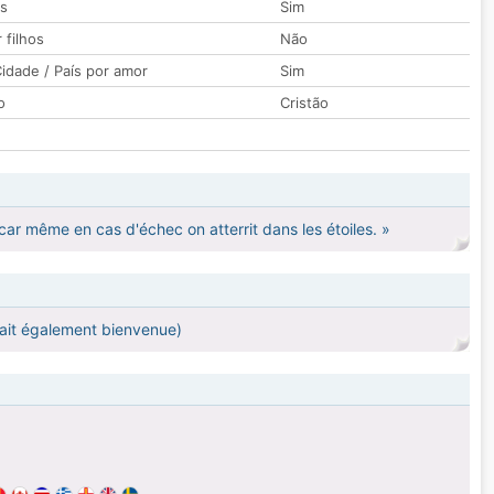
os
Sim
 filhos
Não
idade / País por amor
Sim
o
Cristão
 car même en cas d'échec on atterrit dans les étoiles. »
fait également bienvenue)
.