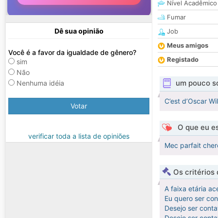
Nível Acadêmico
Fumar
Dê sua opinião
Job
Meus amigos
Você é a favor da igualdade de gênero?
Registado
sim
Não
um pouco s
Nenhuma idéia
C’est d’Oscar Wil
Votar
O que eu es
verificar toda a lista de opiniões
Mec parfait cher
Os critérios
A faixa etária ac
Eu quero ser co
Desejo ser cont
Desejo ser cont