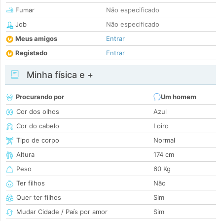
Fumar
Não especificado
Job
Não especificado
Meus amigos
Entrar
Registado
Entrar
Minha física e +
Procurando por
Um homem
Cor dos olhos
Azul
Cor do cabelo
Loiro
Tipo de corpo
Normal
Altura
174 cm
Peso
60 Kg
Ter filhos
Não
Quer ter filhos
Sim
Mudar Cidade / País por amor
Sim