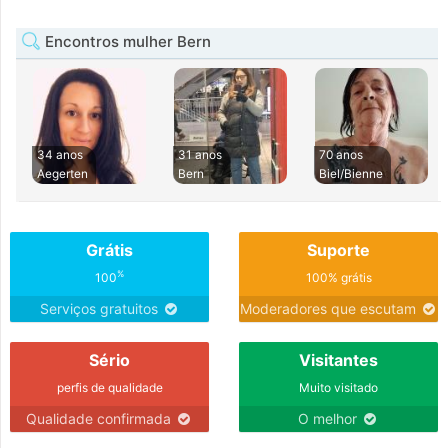
Encontros mulher Bern
34 anos
31 anos
70 anos
Aegerten
Bern
Biel/Bienne
Grátis
Suporte
%
100
100% grátis
Serviços gratuitos
Moderadores que escutam
Sério
Visitantes
perfis de qualidade
Muito visitado
Qualidade confirmada
O melhor