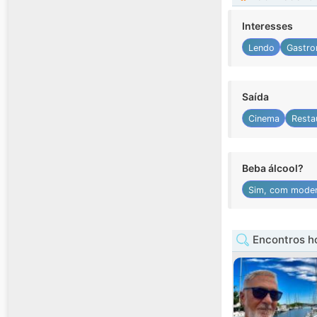
Interesses
Lendo
Gastro
Saída
Cinema
Resta
Beba álcool?
Sim, com mode
Encontros 