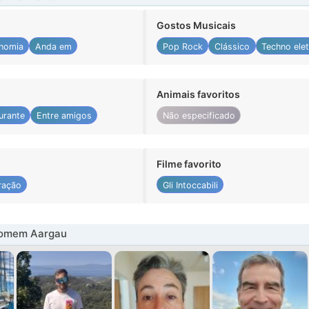
Gostos Musicais
nomia
Anda em
Pop Rock
Clássico
Techno elet
Animais favoritos
urante
Entre amigos
Não especificado
Filme favorito
ração
Gli Intoccabili
homem Aargau