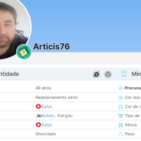
Articis76
1
ntidade
Minh
49 anos
Procura
Relacionamento sério
Cor dos
Suíça
Cor do 
Aargau
Muhen
,
Tipo de
Suíça
Altura
Divorciado
Peso