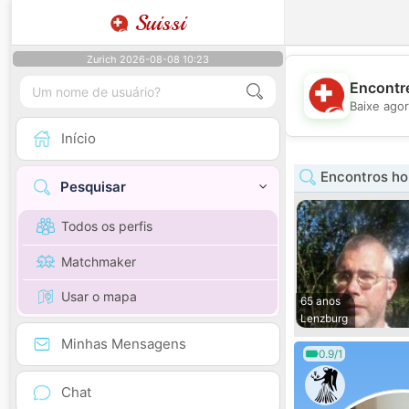
Suissi
Zurich 2026-08-08 10:23
Encontre
Baixe agor
Início
Encontros h
Pesquisar
Todos os perfis
Matchmaker
Usar o mapa
65 anos
Lenzburg
Minhas Mensagens
0.9/1
Chat