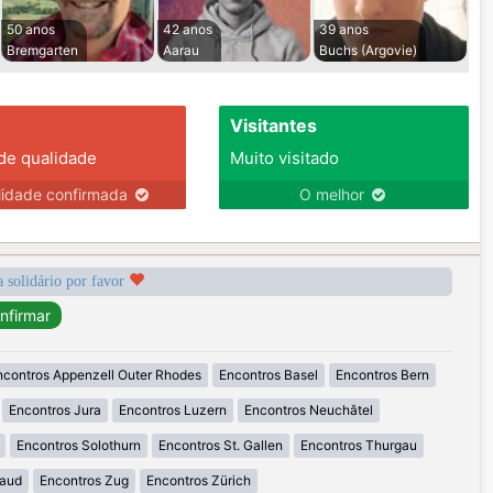
50 anos
42 anos
39 anos
Bremgarten
Aarau
Buchs (Argovie)
Visitantes
 de qualidade
Muito visitado
lidade confirmada
O melhor
a solidário por favor
ncontros Appenzell Outer Rhodes
Encontros Basel
Encontros Bern
Encontros Jura
Encontros Luzern
Encontros Neuchâtel
Encontros Solothurn
Encontros St. Gallen
Encontros Thurgau
Vaud
Encontros Zug
Encontros Zürich