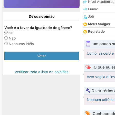
Nível Acadêmico
Fumar
Dê sua opinião
Job
Meus amigos
Você é a favor da igualdade de gênero?
Registado
sim
Não
um pouco s
Nenhuma idéia
Uomo, sincero e 
Votar
O que eu es
verificar toda a lista de opiniões
Aver voglia di in
Os critérios
Nenhum critério 
Conhecendo