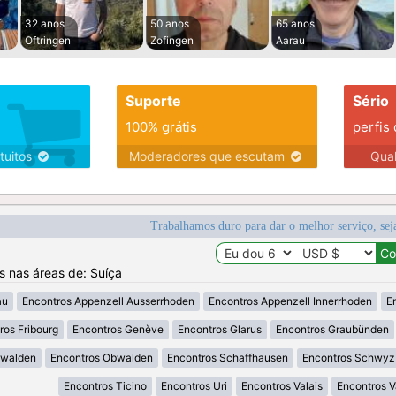
32 anos
50 anos
65 anos
Oftringen
Zofingen
Aarau
Suporte
Sério
100% grátis
perfis
tuitos
Moderadores que escutam
Qua
Trabalhamos duro para dar o melhor serviço, sej
os nas áreas de: Suíça
au
Encontros Appenzell Ausserrhoden
Encontros Appenzell Innerrhoden
E
ros Fribourg
Encontros Genève
Encontros Glarus
Encontros Graubünden
dwalden
Encontros Obwalden
Encontros Schaffhausen
Encontros Schwyz
Encontros Ticino
Encontros Uri
Encontros Valais
Encontros 