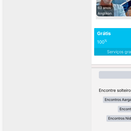
63 anos
Anglikon
Grátis
%
100
Serviços gra
Encontre solteir
Encontros Aarg
Encont
Encontros Ni