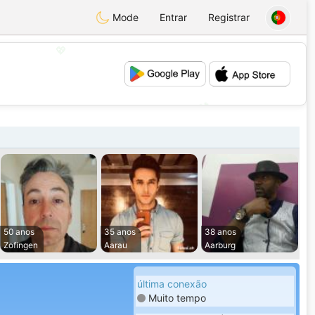
Mode
Entrar
Registrar
💖
💕
50 anos
35 anos
38 anos
Zofingen
Aarau
Aarburg
última conexão
Muito tempo