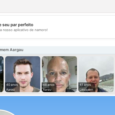
 seu par perfeito
💖
a nosso aplicativo de namoro!
💕
omem Aargau
40 anos
48 anos
41 anos
Aarau
Aarau
Leuggern