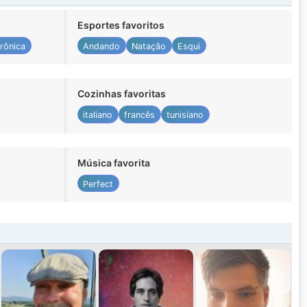
Esportes favoritos
rônica
Andando
Natação
Esqui
Cozinhas favoritas
italiano
francês
tunisiano
Música favorita
Perfect