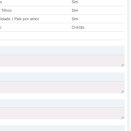
os
Sim
 filhos
Sim
idade / País por amor
Sim
o
Cristão