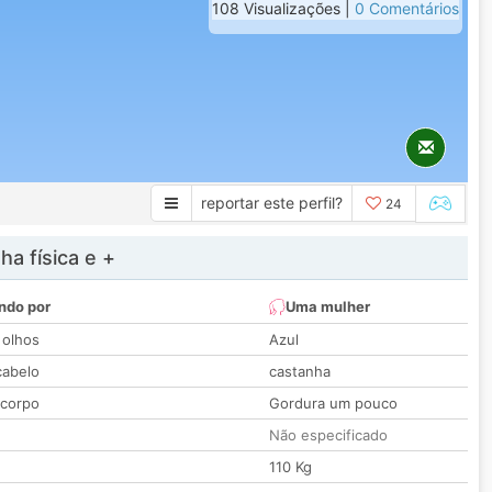
108 Visualizações |
0 Comentários
reportar este perfil?
24
a física e +
ndo por
Uma mulher
 olhos
Azul
cabelo
castanha
 corpo
Gordura um pouco
Não especificado
110 Kg