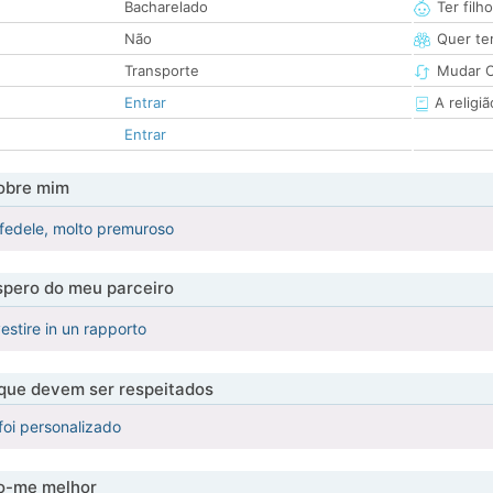
Bacharelado
Ter filh
Não
Quer ter
Transporte
Mudar C
Entrar
A religiã
Entrar
obre mim
fedele, molto premuroso
pero do meu parceiro
vestire in un rapporto
 que devem ser respeitados
foi personalizado
-me melhor