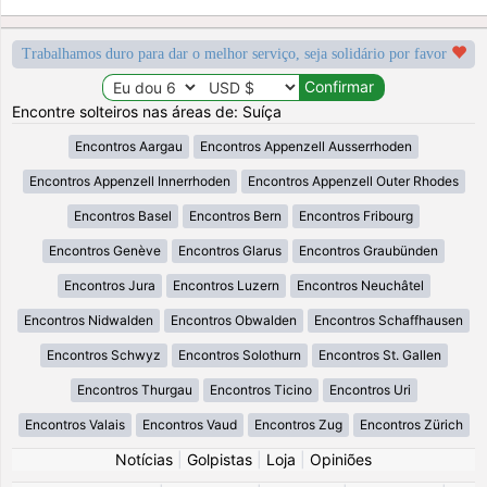
Trabalhamos duro para dar o melhor serviço, seja solidário por favor
Encontre solteiros nas áreas de: Suíça
Encontros Aargau
Encontros Appenzell Ausserrhoden
Encontros Appenzell Innerrhoden
Encontros Appenzell Outer Rhodes
Encontros Basel
Encontros Bern
Encontros Fribourg
Encontros Genève
Encontros Glarus
Encontros Graubünden
Encontros Jura
Encontros Luzern
Encontros Neuchâtel
Encontros Nidwalden
Encontros Obwalden
Encontros Schaffhausen
Encontros Schwyz
Encontros Solothurn
Encontros St. Gallen
Encontros Thurgau
Encontros Ticino
Encontros Uri
Encontros Valais
Encontros Vaud
Encontros Zug
Encontros Zürich
Notícias
|
Golpistas
|
Loja
|
Opiniões