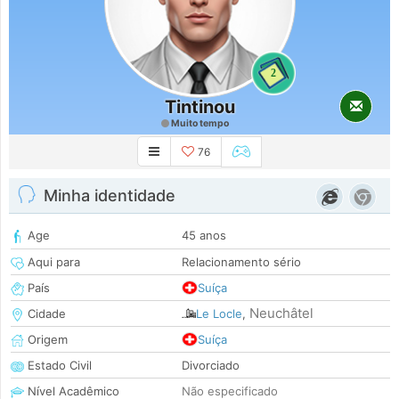
2
Tintinou
Muito tempo
76
Minha identidade
Age
45 anos
Aqui para
Relacionamento sério
País
Suíça
Neuchâtel
Cidade
Le Locle
,
Origem
Suíça
Estado Civil
Divorciado
Nível Acadêmico
Não especificado