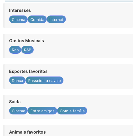
Interesses
Cinema
Comida
Internet
Gostos Musicais
Rap
R&B
Esportes favoritos
Dança
Passeios a cavalo
Saída
Cinema
Entre amigos
Com a família
Animais favoritos