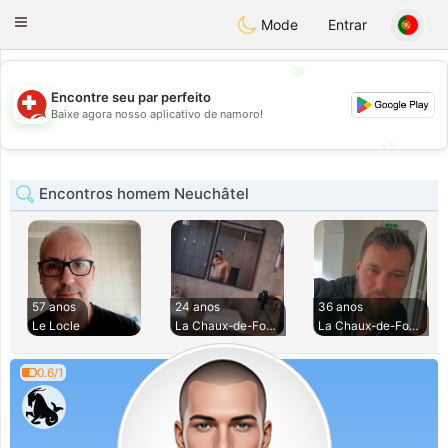
Suissi
Toggle
Mode
Entrar
navigation
💖
Encontre seu par perfeito
💖
Baixe agora nosso aplicativo de namoro!
💕
💕
Encontros homem Neuchâtel
57 anos
24 anos
36 anos
Le Locle
La Chaux-de-Fonds
La Chaux-de-Fonds
0.6/1