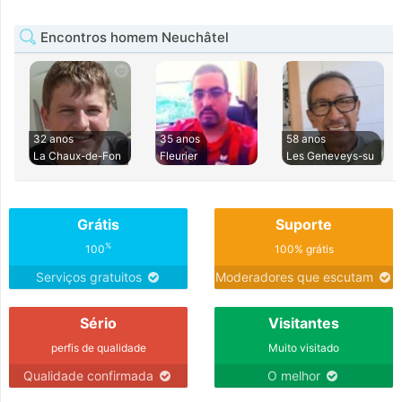
Encontros homem Neuchâtel
32 anos
35 anos
58 anos
La Chaux-de-Fon
Fleurier
Les Geneveys-su
Grátis
Suporte
%
100
100% grátis
Serviços gratuitos
Moderadores que escutam
Sério
Visitantes
perfis de qualidade
Muito visitado
Qualidade confirmada
O melhor