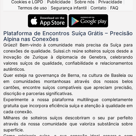
Cookies e LGPD
|
Publicidade
|
Sobre nós
|
Privacidade
|
Termos de uso
|
Segurança infantil
|
Contato
|
FAQ
Plataforma de Encontros Suíça Grátis – Precisão
Alpina nas Conexões
Grüezi! Bem-vindo à comunidade mais precisa da Suíça para
conexões de qualidade. Suissi.ch reúne solteiros suíços desde a
inovação de Zurique à diplomacia de Genebra, celebrando
valores suíços de qualidade, confiabilidade e relacionamentos
autênticos.
Quer esteja na governança de Berna, na cultura de Basileia ou
em comunidades montanhosas através dos nossos belos
cantões, encontre suíços compatíveis que apreciam precisão,
discrição e parcerias significativas.
Experimente a nossa plataforma multilingue completamente
gratuita que incorpora eficiência suíça e atenção à qualidade em
cada conexão.
Milhares de solteiros suíços descobriram o seu par perfeito
através da nossa comunidade que valoriza substância sobre
superfície.
Como relojoaria suíça, a sua conexão ideal espera-o com