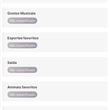
Gostos Musicais
Não especificado
Esportes favoritos
Não especificado
Saída
Não especificado
Animais favoritos
Não especificado