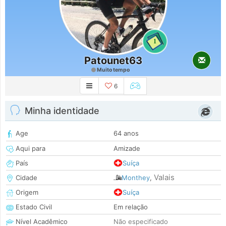
1
Patounet63
Muito tempo
6
Minha identidade
Age
64 anos
Aqui para
Amizade
País
Suíça
Valais
Cidade
Monthey
,
Origem
Suíça
Estado Civil
Em relação
Nível Acadêmico
Não especificado