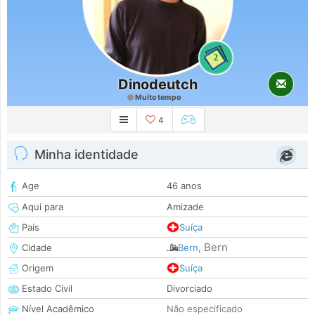
2
Dinodeutch
Muito tempo
4
Minha identidade
Age
46 anos
Aqui para
Amizade
País
Suíça
Bern
Cidade
Bern
,
Origem
Suíça
Estado Civil
Divorciado
Nível Acadêmico
Não especificado