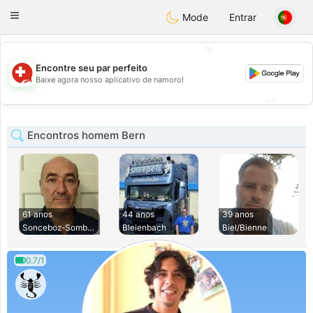
Suissi
Toggle
Mode
Entrar
navigation
💖
Encontre seu par perfeito
💖
Baixe agora nosso aplicativo de namoro!
💕
💕
Encontros homem Bern
61 anos
44 anos
39 anos
Sonceboz-Sombeval
Bleienbach
Biel/Bienne
0.7/1