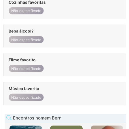
Cozinhas favoritas
Não especificado
Beba álcool?
Não especificado
Filme favorito
Não especificado
Música favorita
Não especificado
Encontros homem Bern