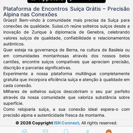
Plataforma de Encontros Suíça Grátis – Precisão
Alpina nas Conexões
Grüezi! Bem-vindo à comunidade mais precisa da Suíça para
conexões de qualidade. Suissi.ch reúne solteiros suíços desde a
inovação de Zurique à diplomacia de Genebra, celebrando
valores suíços de qualidade, confiabilidade e relacionamentos
autênticos.
Quer esteja na governança de Berna, na cultura de Basileia ou
em comunidades montanhosas através dos nossos belos
cantões, encontre suíços compatíveis que apreciam precisão,
discrição e parcerias significativas.
Experimente a nossa plataforma multilingue completamente
gratuita que incorpora eficiência suíça e atenção à qualidade em
cada conexão.
Milhares de solteiros suíços descobriram o seu par perfeito
através da nossa comunidade que valoriza substância sobre
superfície.
Como relojoaria suíça, a sua conexão ideal espera-o com
precisão alpina e autenticidade fresca da montanha.
© 2026 Copyright
ISN Connect
.
All rights reserved.