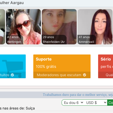
ulher Aargau
42 anos
29 anos
41 anos
Wettingen
Rheinfelden (Ar
Ammerswil
Suporte
Sério
100% grátis
perfis
tuitos
Moderadores que escutam
Qua
Trabalhamos duro para dar o melhor serviço, sej
os nas áreas de: Suíça