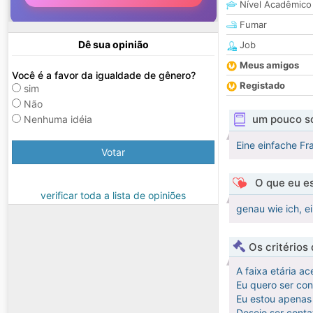
Nível Acadêmico
Fumar
Dê sua opinião
Job
Meus amigos
Você é a favor da igualdade de gênero?
Registado
sim
Não
um pouco s
Nenhuma idéia
Eine einfache Fr
Votar
O que eu es
verificar toda a lista de opiniões
genau wie ich, ei
Os critérios
A faixa etária ac
Eu quero ser co
Eu estou apenas 
Desejo ser cont