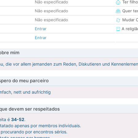
Não especificado
Ter filh
Não especificado
Quer ter
Não especificado
Mudar C
Entrar
A religiã
Entrar
obre mim
au, die vor allem jemanden zum Reden, Diskutieren und Kennenlernen
pero do meu parceiro
nfach, nett und aufrichtig
 que devem ser respeitados
eita é
34-52
.
ntatado apenas por membros individuais.
procurando por encontros sérios.
atado apenas por homens.