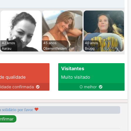
42 anos
45 anos
40 anos
Aarau
Oberentfelden
Brugg
Visitantes
 de qualidade
Muito visitado
lidade confirmada
O melhor
a solidário por favor