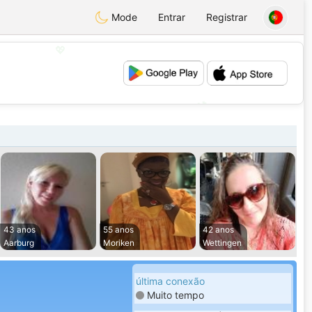
Mode
Entrar
Registrar
💖
💕
43 anos
55 anos
42 anos
Aarburg
Moriken
Wettingen
última conexão
Muito tempo