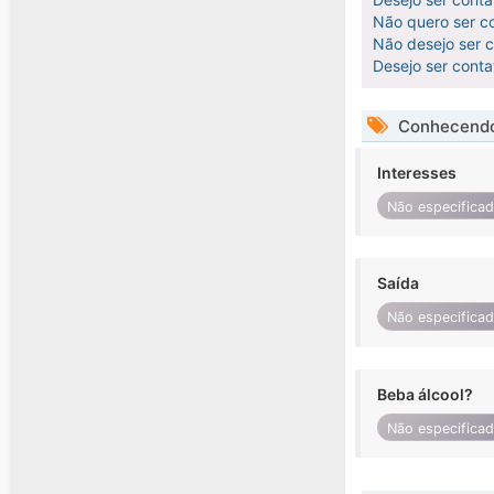
Não quero ser co
Não desejo ser co
Desejo ser cont
Conhecendo
Interesses
Não especifica
Saída
Não especifica
Beba álcool?
Não especifica