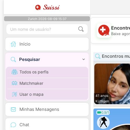
Suissi
Zurich 2026-08-09 15:37
Encontre
Baixe agor
Início
Encontros mu
Pesquisar
Todos os perfis
Matchmaker
Usar o mapa
41 anos
Küttigen
Minhas Mensagens
0.9/1
Chat