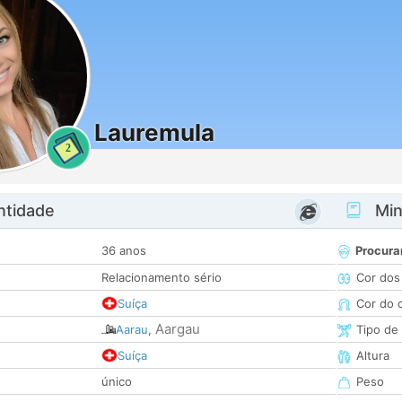
Lauremula
2
ntidade
Minh
36 anos
Procura
Relacionamento sério
Cor dos
Suíça
Cor do 
Aargau
Aarau
,
Tipo de
Suíça
Altura
único
Peso