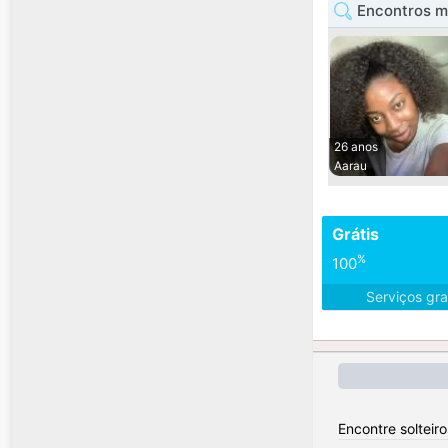
Encontros m
26 anos
Aarau
Grátis
%
100
Serviços gra
Encontre solteir