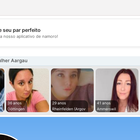
 seu par perfeito
💖
a nosso aplicativo de namoro!
💕
lher Aargau
36 anos
29 anos
41 anos
Döttingen
Rheinfelden (Argov
Ammerswil