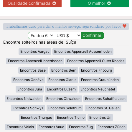
Qualidade confirmada
O melhor
Trabalhamos duro para dar o melhor serviço, seja solidário por favor
Encontre solteiros nas áreas de: Suíça
Encontros Aargau
Encontros Appenzell Ausserrhoden
Encontros Appenzell Innerrhoden
Encontros Appenzell Outer Rhodes
Encontros Basel
Encontros Bern
Encontros Fribourg
Encontros Genève
Encontros Glarus
Encontros Graubünden
Encontros Jura
Encontros Luzern
Encontros Neuchâtel
Encontros Nidwalden
Encontros Obwalden
Encontros Schaffhausen
Encontros Schwyz
Encontros Solothurn
Encontros St. Gallen
Encontros Thurgau
Encontros Ticino
Encontros Uri
Encontros Valais
Encontros Vaud
Encontros Zug
Encontros Zürich