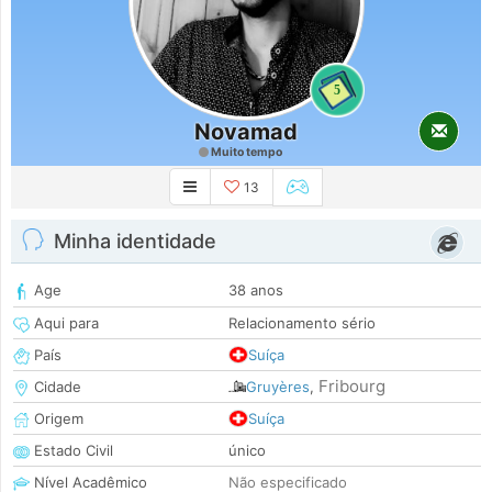
5
Novamad
Muito tempo
13
Minha identidade
Age
38 anos
Aqui para
Relacionamento sério
País
Suíça
Fribourg
Cidade
Gruyères
,
Origem
Suíça
Estado Civil
único
Nível Acadêmico
Não especificado