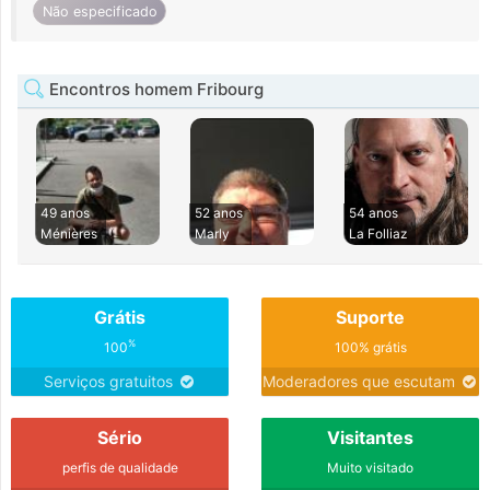
Não especificado
Encontros homem Fribourg
49 anos
52 anos
54 anos
Ménières
Marly
La Folliaz
Grátis
Suporte
%
100
100% grátis
Serviços gratuitos
Moderadores que escutam
Sério
Visitantes
perfis de qualidade
Muito visitado