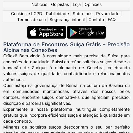
Notícias
|
Golpistas
|
Loja
|
Opiniões
Cookies e LGPD
|
Publicidade
|
Sobre nós
|
Privacidade
|
Termos de uso
|
Segurança infantil
|
Contato
|
FAQ
Plataforma de Encontros Suíça Grátis – Precisão
Alpina nas Conexões
Grüezi! Bem-vindo à comunidade mais precisa da Suíça para
conexões de qualidade. Suissi.ch reúne solteiros suíços desde a
inovação de Zurique à diplomacia de Genebra, celebrando
valores suíços de qualidade, confiabilidade e relacionamentos
autênticos.
Quer esteja na governança de Berna, na cultura de Basileia ou
em comunidades montanhosas através dos nossos belos
cantões, encontre suíços compatíveis que apreciam precisão,
discrição e parcerias significativas.
Experimente a nossa plataforma multilingue completamente
gratuita que incorpora eficiência suíça e atenção à qualidade em
cada conexão.
Milhares de solteiros suíços descobriram o seu par perfeito
através da nossa comunidade que valoriza substância sobre