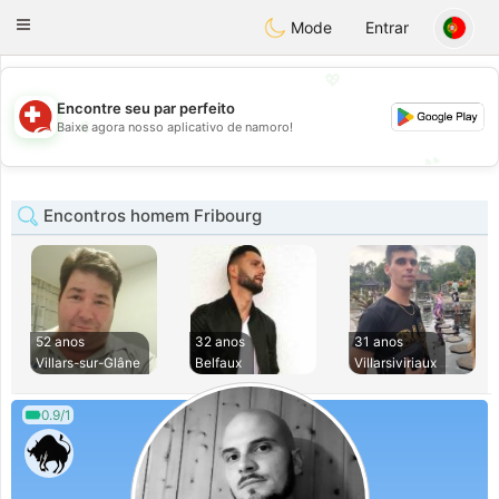
Suissi
Toggle
Mode
Entrar
navigation
💖
Encontre seu par perfeito
💖
Baixe agora nosso aplicativo de namoro!
💕
💕
Encontros homem Fribourg
52 anos
32 anos
31 anos
Villars-sur-Glâne
Belfaux
Villarsiviriaux
0.9/1