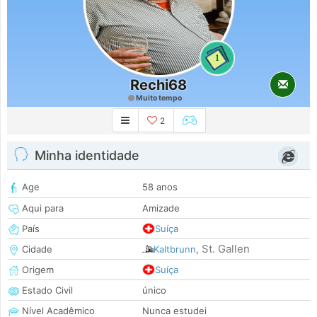
1
Rechi68
Muito tempo
2
Minha identidade
Age
58 anos
Aqui para
Amizade
País
Suíça
St. Gallen
Cidade
Kaltbrunn
,
Origem
Suíça
Estado Civil
único
Nível Acadêmico
Nunca estudei