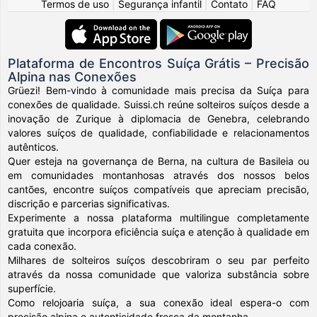
Termos de uso
|
Segurança infantil
|
Contato
|
FAQ
Plataforma de Encontros Suíça Grátis – Precisão
Alpina nas Conexões
Grüezi! Bem-vindo à comunidade mais precisa da Suíça para
conexões de qualidade. Suissi.ch reúne solteiros suíços desde a
inovação de Zurique à diplomacia de Genebra, celebrando
valores suíços de qualidade, confiabilidade e relacionamentos
autênticos.
Quer esteja na governança de Berna, na cultura de Basileia ou
em comunidades montanhosas através dos nossos belos
cantões, encontre suíços compatíveis que apreciam precisão,
discrição e parcerias significativas.
Experimente a nossa plataforma multilingue completamente
gratuita que incorpora eficiência suíça e atenção à qualidade em
cada conexão.
Milhares de solteiros suíços descobriram o seu par perfeito
através da nossa comunidade que valoriza substância sobre
superfície.
Como relojoaria suíça, a sua conexão ideal espera-o com
precisão alpina e autenticidade fresca da montanha.