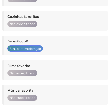
Cozinhas favoritas
Não especificado
Beba álcool?
Sim, com moderação
Filme favorito
Não especificado
Música favorita
Não especificado