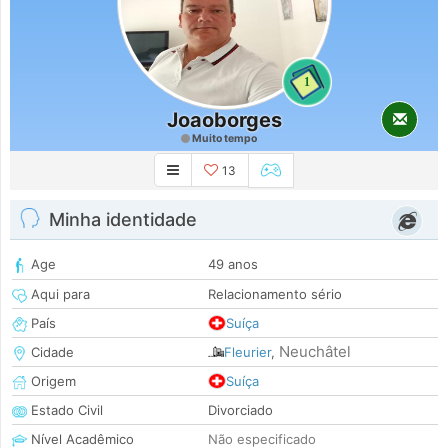
1
Joaoborges
Muito tempo
13
Minha identidade
Age
49 anos
Aqui para
Relacionamento sério
País
Suíça
Neuchâtel
Cidade
Fleurier
,
Origem
Suíça
Estado Civil
Divorciado
Nível Acadêmico
Não especificado