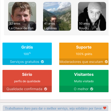
32 anos
41 anos
50 anos
La Chaux-de-Fon
Lignières
Boudry
Grátis
Suporte
%
100
100% grátis
Serviços gratuitos
Moderadores que escutam
Sério
Visitantes
perfis de qualidade
Muito visitado
Qualidade confirmada
O melhor
Trabalhamos duro para dar o melhor serviço, seja solidário por favor