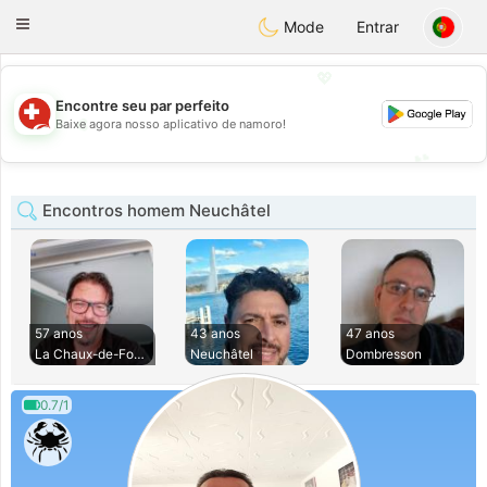
Suissi
Toggle
Mode
Entrar
navigation
💖
Encontre seu par perfeito
💖
Baixe agora nosso aplicativo de namoro!
💕
💕
Encontros homem Neuchâtel
57 anos
43 anos
47 anos
La Chaux-de-Fonds
Neuchâtel
Dombresson
0.7/1