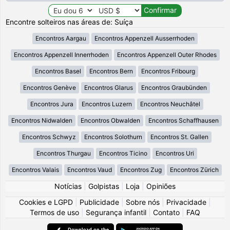
Encontre solteiros nas áreas de: Suíça
Encontros Aargau
Encontros Appenzell Ausserrhoden
Encontros Appenzell Innerrhoden
Encontros Appenzell Outer Rhodes
Encontros Basel
Encontros Bern
Encontros Fribourg
Encontros Genève
Encontros Glarus
Encontros Graubünden
Encontros Jura
Encontros Luzern
Encontros Neuchâtel
Encontros Nidwalden
Encontros Obwalden
Encontros Schaffhausen
Encontros Schwyz
Encontros Solothurn
Encontros St. Gallen
Encontros Thurgau
Encontros Ticino
Encontros Uri
Encontros Valais
Encontros Vaud
Encontros Zug
Encontros Zürich
Notícias
|
Golpistas
|
Loja
|
Opiniões
Cookies e LGPD
|
Publicidade
|
Sobre nós
|
Privacidade
|
Termos de uso
|
Segurança infantil
|
Contato
|
FAQ