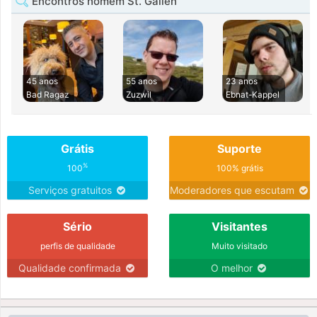
Encontros homem St. Gallen
45 anos
55 anos
23 anos
Bad Ragaz
Zuzwil
Ebnat-Kappel
Grátis
Suporte
%
100
100% grátis
Serviços gratuitos
Moderadores que escutam
Sério
Visitantes
perfis de qualidade
Muito visitado
Qualidade confirmada
O melhor