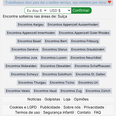
Trabalhamos duro para dar o melhor serviço, seja solidário por favor
Encontre solteiros nas áreas de: Suíça
Encontros Aargau
Encontros Appenzell Ausserrhoden
Encontros Appenzell Innerrhoden
Encontros Appenzell Outer Rhodes
Encontros Basel
Encontros Bern
Encontros Fribourg
Encontros Genève
Encontros Glarus
Encontros Graubünden
Encontros Jura
Encontros Luzern
Encontros Neuchâtel
Encontros Nidwalden
Encontros Obwalden
Encontros Schaffhausen
Encontros Schwyz
Encontros Solothurn
Encontros St. Gallen
Encontros Thurgau
Encontros Ticino
Encontros Uri
Encontros Valais
Encontros Vaud
Encontros Zug
Encontros Zürich
Notícias
|
Golpistas
|
Loja
|
Opiniões
Cookies e LGPD
|
Publicidade
|
Sobre nós
|
Privacidade
|
Termos de uso
|
Segurança infantil
|
Contato
|
FAQ