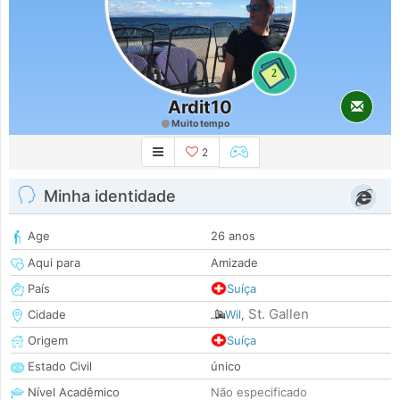
2
Ardit10
Muito tempo
2
Minha identidade
Age
26 anos
Aqui para
Amizade
País
Suíça
St. Gallen
Cidade
Wil
,
Origem
Suíça
Estado Civil
único
Nível Acadêmico
Não especificado