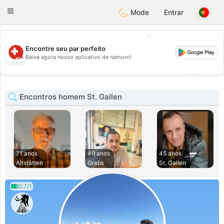
Suissi
Toggle
Mode
Entrar
navigation
💖
Encontre seu par perfeito
💖
Baixe agora nosso aplicativo de namoro!
💕
💕
Encontros homem St. Gallen
71 anos
49 anos
45 anos
Altstätten
Grabs
St. Gallen
0.7/1