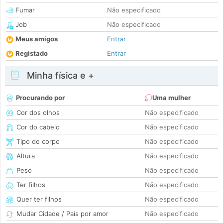
Fumar
Não especificado
Job
Não especificado
Meus amigos
Entrar
Registado
Entrar
Minha física e +
Procurando por
Uma mulher
Cor dos olhos
Não especificado
Cor do cabelo
Não especificado
Tipo de corpo
Não especificado
Altura
Não especificado
Peso
Não especificado
Ter filhos
Não especificado
Quer ter filhos
Não especificado
Mudar Cidade / País por amor
Não especificado