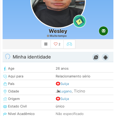
4
Wesley
Muito tempo
2
Minha identidade
Age
26 anos
Aqui para
Relacionamento sério
País
Suíça
Ticino
Cidade
Lugano
,
Origem
Suíça
Estado Civil
único
Nível Acadêmico
Não especificado