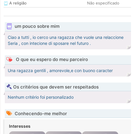
A religião
Não especificado
um pouco sobre mim
Ciao a tutti , io cerco una ragazza che vuole una relaccione
Seria , con intecione di sposare nel futuro .
O que eu espero do meu parceiro
Una ragazza gentili , amorevole,e con buono caracter
Os critérios que devem ser respeitados
Nenhum critério foi personalizado
Conhecendo-me melhor
Interesses