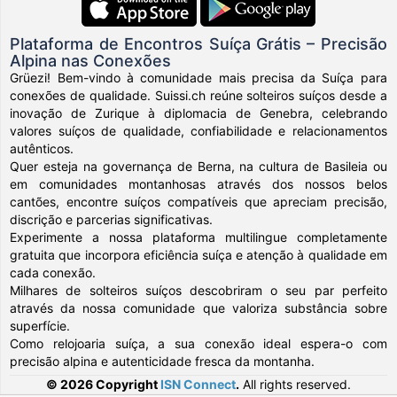
Plataforma de Encontros Suíça Grátis – Precisão
Alpina nas Conexões
Grüezi! Bem-vindo à comunidade mais precisa da Suíça para
conexões de qualidade. Suissi.ch reúne solteiros suíços desde a
inovação de Zurique à diplomacia de Genebra, celebrando
valores suíços de qualidade, confiabilidade e relacionamentos
autênticos.
Quer esteja na governança de Berna, na cultura de Basileia ou
em comunidades montanhosas através dos nossos belos
cantões, encontre suíços compatíveis que apreciam precisão,
discrição e parcerias significativas.
Experimente a nossa plataforma multilingue completamente
gratuita que incorpora eficiência suíça e atenção à qualidade em
cada conexão.
Milhares de solteiros suíços descobriram o seu par perfeito
através da nossa comunidade que valoriza substância sobre
superfície.
Como relojoaria suíça, a sua conexão ideal espera-o com
precisão alpina e autenticidade fresca da montanha.
© 2026 Copyright
ISN Connect
.
All rights reserved.