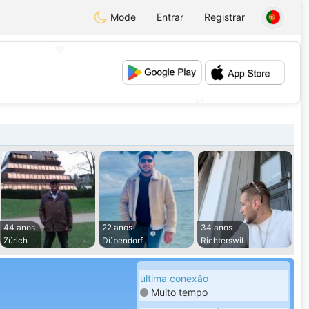
Mode
Entrar
Registrar
💖
💕
44 anos
22 anos
34 anos
Zürich
Dübendorf
Richterswil
última conexão
Muito tempo