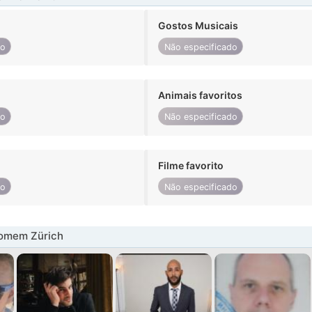
Gostos Musicais
do
Não especificado
Animais favoritos
do
Não especificado
Filme favorito
do
Não especificado
omem Zürich