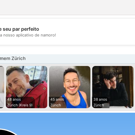
 seu par perfeito
💖
a nosso aplicativo de namoro!
💕
omem Zürich
48 anos
45 anos
38 anos
Zürich (Kreis 9)
Zürich
Zürich