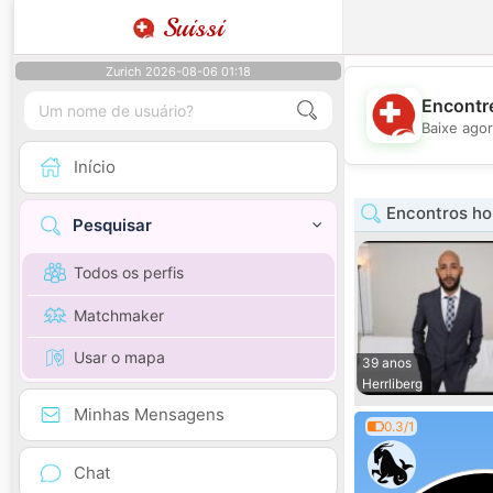
Suissi
Zurich 2026-08-06 01:18
Encontre
Baixe agor
Início
Encontros h
Pesquisar
Todos os perfis
Matchmaker
Usar o mapa
39 anos
Herrliberg
Minhas Mensagens
0.3/1
Chat