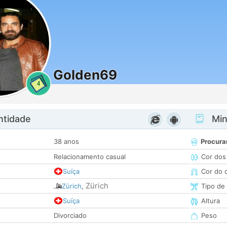
Golden69
4
ntidade
Minh
38 anos
Procura
Relacionamento casual
Cor dos
Suíça
Cor do 
Zürich
Zürich
,
Tipo de
Suíça
Altura
Divorciado
Peso