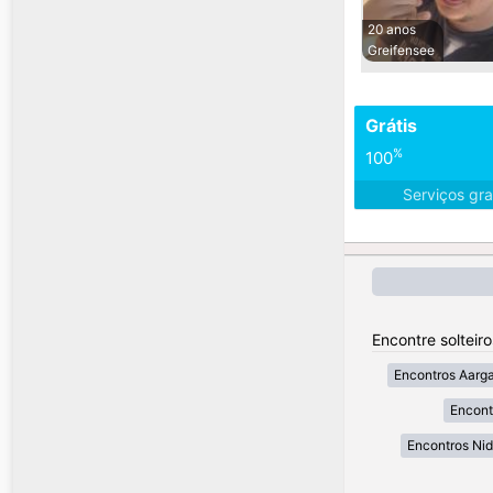
20 anos
Greifensee
Grátis
%
100
Serviços gra
Encontre solteir
Encontros Aarg
Encont
Encontros Ni