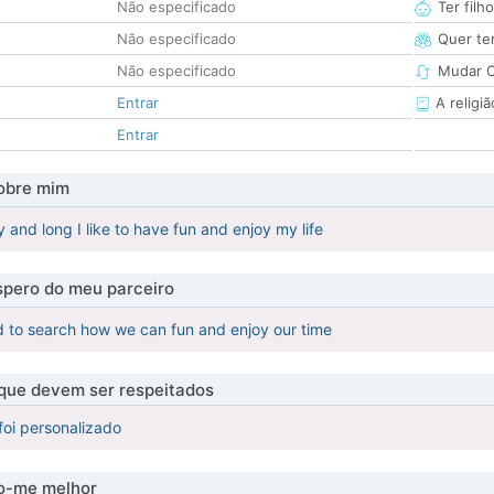
Não especificado
Ter filh
Não especificado
Quer ter
Não especificado
Mudar C
Entrar
A religiã
Entrar
obre mim
 and long I like to have fun and enjoy my life
pero do meu parceiro
 to search how we can fun and enjoy our time
 que devem ser respeitados
foi personalizado
-me melhor