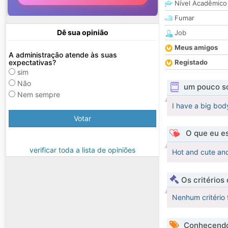
Nível Acadêmico
Fumar
Dê sua opinião
Job
Meus amigos
A administração atende às suas
expectativas?
Registado
sim
Não
um pouco s
Nem sempre
I have a big body
Votar
O que eu es
verificar toda a lista de opiniões
Hot and cute and
Os critérios
Nenhum critério 
Conhecendo