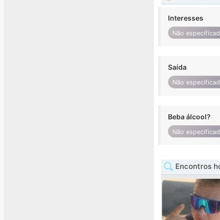
Interesses
Não especifica
Saída
Não especifica
Beba álcool?
Não especifica
Encontros h