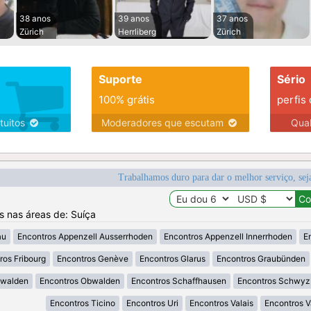
38 anos
39 anos
37 anos
Zürich
Herrliberg
Zürich
Suporte
Sério
100% grátis
perfis
tuitos
Moderadores que escutam
Qua
Trabalhamos duro para dar o melhor serviço, sej
os nas áreas de: Suíça
au
Encontros Appenzell Ausserrhoden
Encontros Appenzell Innerrhoden
E
ros Fribourg
Encontros Genève
Encontros Glarus
Encontros Graubünden
dwalden
Encontros Obwalden
Encontros Schaffhausen
Encontros Schwyz
Encontros Ticino
Encontros Uri
Encontros Valais
Encontros 