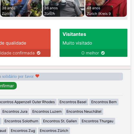
38 anos
36 anos
48 anos
Zürich
Zürich
Zürich (Kreis 9
Visitantes
 de qualidade
Muito visitado
lidade confirmada
O melhor
a solidário por favor
ncontros Appenzell Outer Rhodes
Encontros Basel
Encontros Bern
Encontros Jura
Encontros Luzern
Encontros Neuchâtel
Encontros Solothurn
Encontros St. Gallen
Encontros Thurgau
Vaud
Encontros Zug
Encontros Zürich