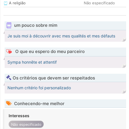
A religião
Não especificado
um pouco sobre mim
Je suis moi à découvrir avec mes qualités et mes défauts
O que eu espero do meu parceiro
Sympa honnête et attentif
Os critérios que devem ser respeitados
Nenhum critério foi personalizado
Conhecendo-me melhor
Interesses
Não especificado