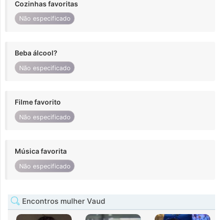
Cozinhas favoritas
Não especificado
Beba álcool?
Não especificado
Filme favorito
Não especificado
Música favorita
Não especificado
Encontros mulher Vaud