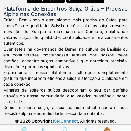
Plataforma de Encontros Suíça Grátis – Precisão
Alpina nas Conexões
Grüezi! Bem-vindo à comunidade mais precisa da Suíça para
conexões de qualidade. Suissi.ch reúne solteiros suíços desde a
inovação de Zurique à diplomacia de Genebra, celebrando
valores suíços de qualidade, confiabilidade e relacionamentos
autênticos.
Quer esteja na governança de Berna, na cultura de Basileia ou
em comunidades montanhosas através dos nossos belos
cantões, encontre suíços compatíveis que apreciam precisão,
discrição e parcerias significativas.
Experimente a nossa plataforma multilingue completamente
gratuita que incorpora eficiência suíça e atenção à qualidade em
cada conexão.
Milhares de solteiros suíços descobriram o seu par perfeito
através da nossa comunidade que valoriza substância sobre
superfície.
Como relojoaria suíça, a sua conexão ideal espera-o com
precisão alpina e autenticidade fresca da montanha.
© 2026 Copyright
ISN Connect
.
All rights reserved.