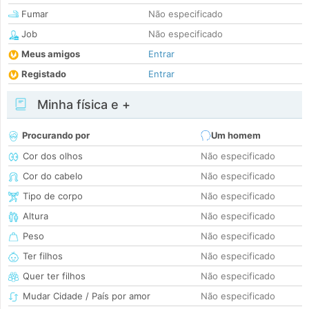
Fumar
Não especificado
Job
Não especificado
Meus amigos
Entrar
Registado
Entrar
Minha física e +
Procurando por
Um homem
Cor dos olhos
Não especificado
Cor do cabelo
Não especificado
Tipo de corpo
Não especificado
Altura
Não especificado
Peso
Não especificado
Ter filhos
Não especificado
Quer ter filhos
Não especificado
Mudar Cidade / País por amor
Não especificado