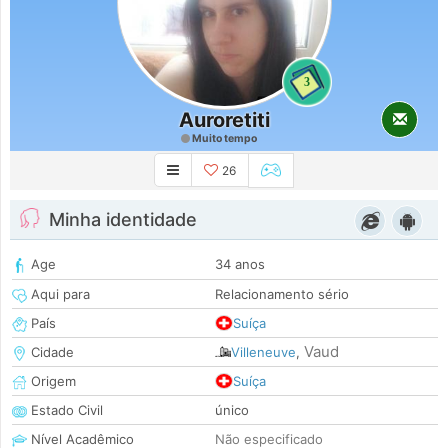
3
Auroretiti
Muito tempo
26
Minha identidade
Age
34 anos
Aqui para
Relacionamento sério
País
Suíça
Vaud
Cidade
Villeneuve
,
Origem
Suíça
Estado Civil
único
Nível Acadêmico
Não especificado