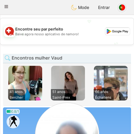
Suissi
Toggle
Mode
Entrar
navigation
💖
Encontre seu par perfeito
💖
Baixe agora nosso aplicativo de namoro!
💕
💕
Encontros mulher Vaud
41 anos
51 anos
66 anos
Bercher
Saint-Prex
Échallens
0.8/1