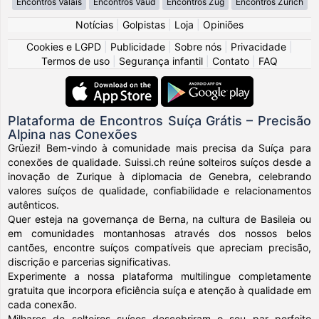
Encontros Valais
Encontros Vaud
Encontros Zug
Encontros Zürich
Notícias
|
Golpistas
|
Loja
|
Opiniões
Cookies e LGPD
|
Publicidade
|
Sobre nós
|
Privacidade
|
Termos de uso
|
Segurança infantil
|
Contato
|
FAQ
Plataforma de Encontros Suíça Grátis – Precisão
Alpina nas Conexões
Grüezi! Bem-vindo à comunidade mais precisa da Suíça para
conexões de qualidade. Suissi.ch reúne solteiros suíços desde a
inovação de Zurique à diplomacia de Genebra, celebrando
valores suíços de qualidade, confiabilidade e relacionamentos
autênticos.
Quer esteja na governança de Berna, na cultura de Basileia ou
em comunidades montanhosas através dos nossos belos
cantões, encontre suíços compatíveis que apreciam precisão,
discrição e parcerias significativas.
Experimente a nossa plataforma multilingue completamente
gratuita que incorpora eficiência suíça e atenção à qualidade em
cada conexão.
Milhares de solteiros suíços descobriram o seu par perfeito