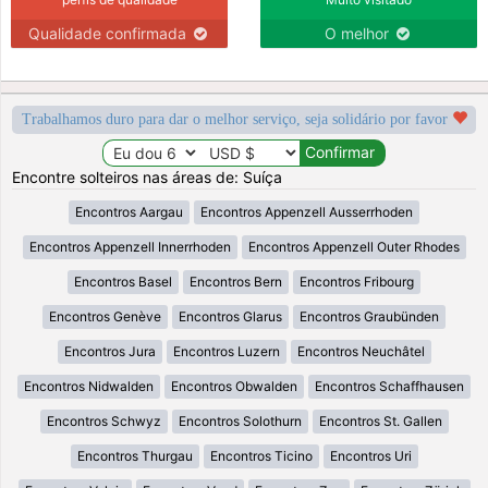
Qualidade confirmada
O melhor
Trabalhamos duro para dar o melhor serviço, seja solidário por favor
Encontre solteiros nas áreas de: Suíça
Encontros Aargau
Encontros Appenzell Ausserrhoden
Encontros Appenzell Innerrhoden
Encontros Appenzell Outer Rhodes
Encontros Basel
Encontros Bern
Encontros Fribourg
Encontros Genève
Encontros Glarus
Encontros Graubünden
Encontros Jura
Encontros Luzern
Encontros Neuchâtel
Encontros Nidwalden
Encontros Obwalden
Encontros Schaffhausen
Encontros Schwyz
Encontros Solothurn
Encontros St. Gallen
Encontros Thurgau
Encontros Ticino
Encontros Uri