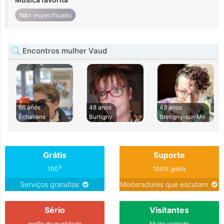
Não especificado
Encontros mulher Vaud
66 anos
48 anos
49 anos
Échallens
Burtigny
Bretigny-sur-Mo
Grátis
Suporte
%
100
100% grátis
Serviços gratuitos
Moderadores que escutam
Sério
Visitantes
perfis de qualidade
Muito visitado