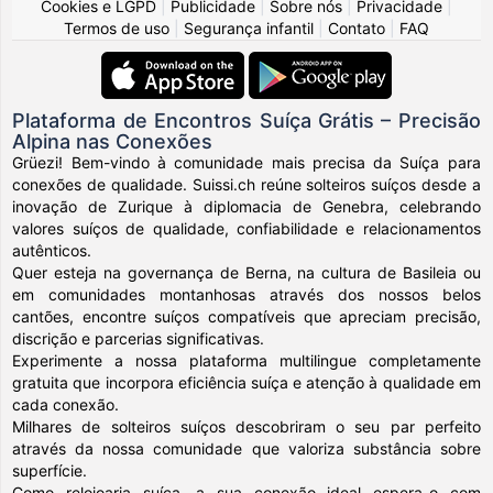
Cookies e LGPD
|
Publicidade
|
Sobre nós
|
Privacidade
|
Termos de uso
|
Segurança infantil
|
Contato
|
FAQ
Plataforma de Encontros Suíça Grátis – Precisão
Alpina nas Conexões
Grüezi! Bem-vindo à comunidade mais precisa da Suíça para
conexões de qualidade. Suissi.ch reúne solteiros suíços desde a
inovação de Zurique à diplomacia de Genebra, celebrando
valores suíços de qualidade, confiabilidade e relacionamentos
autênticos.
Quer esteja na governança de Berna, na cultura de Basileia ou
em comunidades montanhosas através dos nossos belos
cantões, encontre suíços compatíveis que apreciam precisão,
discrição e parcerias significativas.
Experimente a nossa plataforma multilingue completamente
gratuita que incorpora eficiência suíça e atenção à qualidade em
cada conexão.
Milhares de solteiros suíços descobriram o seu par perfeito
através da nossa comunidade que valoriza substância sobre
superfície.
Como relojoaria suíça, a sua conexão ideal espera-o com