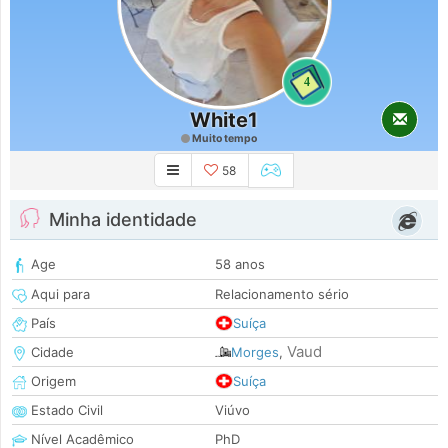
4
White1
Muito tempo
58
Minha identidade
Age
58 anos
Aqui para
Relacionamento sério
País
Suíça
Vaud
Cidade
Morges
,
Origem
Suíça
Estado Civil
Viúvo
Nível Acadêmico
PhD