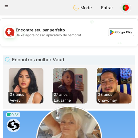
Suissi
Toggle
Mode
Entrar
navigation
💖
Encontre seu par perfeito
💖
Baixe agora nosso aplicativo de namoro!
💕
💕
Encontros mulher Vaud
33 anos
27 anos
33 anos
Vevey
Lausanne
Chavornay
0.8/1