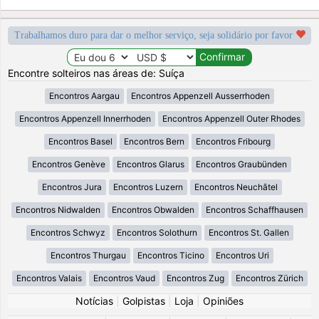
Trabalhamos duro para dar o melhor serviço, seja solidário por favor
Encontre solteiros nas áreas de: Suíça
Encontros Aargau
Encontros Appenzell Ausserrhoden
Encontros Appenzell Innerrhoden
Encontros Appenzell Outer Rhodes
Encontros Basel
Encontros Bern
Encontros Fribourg
Encontros Genève
Encontros Glarus
Encontros Graubünden
Encontros Jura
Encontros Luzern
Encontros Neuchâtel
Encontros Nidwalden
Encontros Obwalden
Encontros Schaffhausen
Encontros Schwyz
Encontros Solothurn
Encontros St. Gallen
Encontros Thurgau
Encontros Ticino
Encontros Uri
Encontros Valais
Encontros Vaud
Encontros Zug
Encontros Zürich
Notícias
|
Golpistas
|
Loja
|
Opiniões