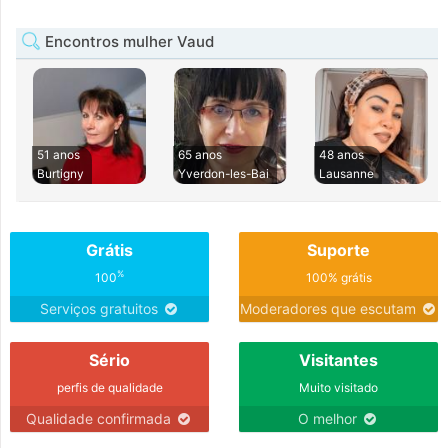
Encontros mulher Vaud
51 anos
65 anos
48 anos
Burtigny
Yverdon-les-Bai
Lausanne
Grátis
Suporte
%
100
100% grátis
Serviços gratuitos
Moderadores que escutam
Sério
Visitantes
perfis de qualidade
Muito visitado
Qualidade confirmada
O melhor