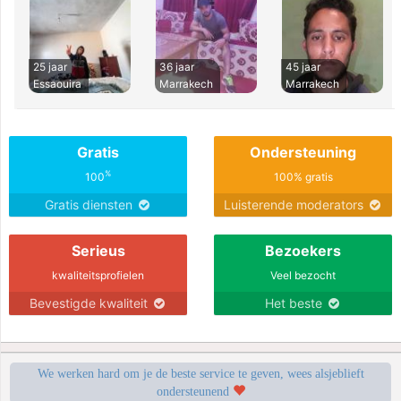
25 jaar
36 jaar
45 jaar
Essaouira
Marrakech
Marrakech
Gratis
Ondersteuning
%
100
100% gratis
Gratis diensten
Luisterende moderators
Serieus
Bezoekers
kwaliteitsprofielen
Veel bezocht
Bevestigde kwaliteit
Het beste
We werken hard om je de beste service te geven, wees alsjeblieft
ondersteunend