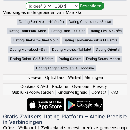
Vind singles in de gebieden van: Marokko
Dating Béni Mellal-Khénifra
Dating Casablanca-Settat
Dating Doukkala-Abda
Dating Draa-Tafilalet
Dating Fès-Meknès
Dating Guelmim-Oued Noun
Dating Laâyoune-Sakia El Hamra
Dating Marrakech-Safi
Dating Meknès-Tafilalet
Dating Oriental
Dating Rabat-Salé-Kénitra
Dating Sahara
Dating Souss-Massa
Dating Tanger-Tétouan-Al Hoceima
Nieuws
|
Oplichters
|
Winkel
|
Meningen
Cookies & AVG
|
Reclame
|
Over ons
|
Privacy
|
Gebruiksvoorwaarden
|
Kinderveiligheid
|
Contact
|
FAQ
Gratis Zwitsers Dating Platform – Alpine Precisie
in Verbindingen
Grüezi! Welkom bij Zwitserland's meest precieze gemeenschap