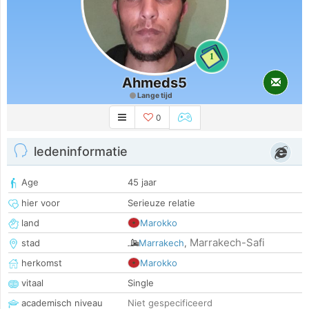
1
Ahmeds5
Lange tijd
0
ledeninformatie
Age
45 jaar
hier voor
Serieuze relatie
land
Marokko
Marrakech-Safi
stad
Marrakech
,
herkomst
Marokko
vitaal
Single
academisch niveau
Niet gespecificeerd