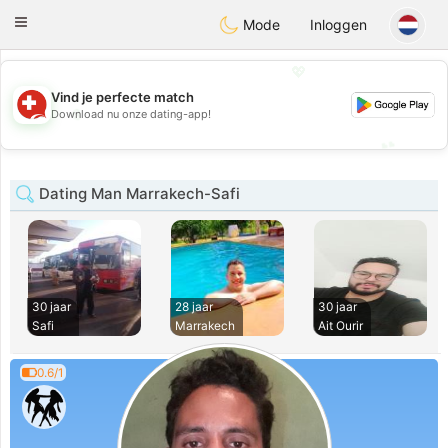
Suissi
Toggle
Mode
Inloggen
navigation
💖
Vind je perfecte match
💖
Download nu onze dating-app!
💕
💕
Dating Man Marrakech-Safi
30 jaar
28 jaar
30 jaar
Safi
Marrakech
Ait Ourir
0.6/1