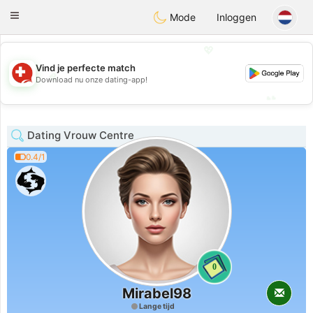
Suissi
Toggle
Mode
Inloggen
navigation
💖
Vind je perfecte match
💖
Download nu onze dating-app!
💕
💕
Dating Vrouw Centre
0.4/1
0
Mirabel98
Lange tijd