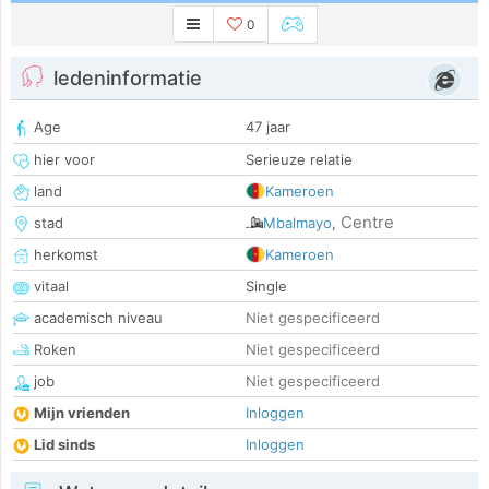
0
ledeninformatie
Age
47 jaar
hier voor
Serieuze relatie
land
Kameroen
Centre
stad
Mbalmayo
,
herkomst
Kameroen
vitaal
Single
academisch niveau
Niet gespecificeerd
Roken
Niet gespecificeerd
job
Niet gespecificeerd
Mijn vrienden
Inloggen
Lid sinds
Inloggen