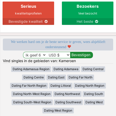
Serieus
Bezoekers
kwaliteitsprofielen
Veel bezocht
Bevestigde kwaliteit
Het beste
We werken hard om je de beste service te geven, wees alsjeblieft
ondersteunend
Vind singles in de gebieden van: Kameroen
Dating Adamaoua Region
Dating Adamawa
Dating Central
Dating Centre
Dating East
Dating Far North
Dating Far North Region
Dating Littoral
Dating North Region
Dating North-West Region
Dating Northwest
Dating South
Dating South-West Region
Dating Southwest
Dating West
Dating West Region