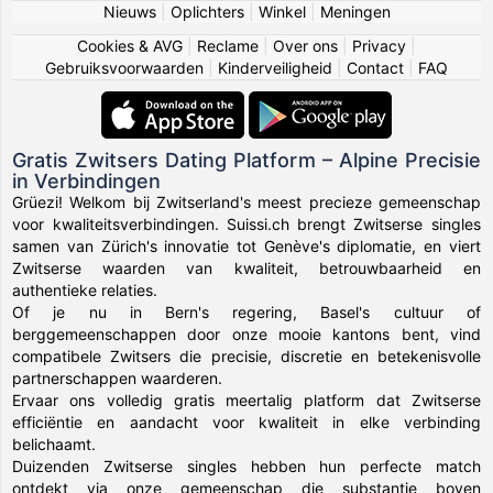
Nieuws
|
Oplichters
|
Winkel
|
Meningen
Cookies & AVG
|
Reclame
|
Over ons
|
Privacy
|
Gebruiksvoorwaarden
|
Kinderveiligheid
|
Contact
|
FAQ
Gratis Zwitsers Dating Platform – Alpine Precisie
in Verbindingen
Grüezi! Welkom bij Zwitserland's meest precieze gemeenschap
voor kwaliteitsverbindingen. Suissi.ch brengt Zwitserse singles
samen van Zürich's innovatie tot Genève's diplomatie, en viert
Zwitserse waarden van kwaliteit, betrouwbaarheid en
authentieke relaties.
Of je nu in Bern's regering, Basel's cultuur of
berggemeenschappen door onze mooie kantons bent, vind
compatibele Zwitsers die precisie, discretie en betekenisvolle
partnerschappen waarderen.
Ervaar ons volledig gratis meertalig platform dat Zwitserse
efficiëntie en aandacht voor kwaliteit in elke verbinding
belichaamt.
Duizenden Zwitserse singles hebben hun perfecte match
ontdekt via onze gemeenschap die substantie boven