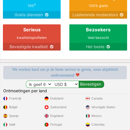
%
100
100% gratis
Gratis diensten
Luisterende moderators
Serieus
Bezoekers
kwaliteitsprofielen
Veel bezocht
Bevestigde kwaliteit
Het beste
We werken hard om je de beste service te geven, wees alsjeblieft
ondersteunend
Ontmoetingen per land
Frankrijk
Duitsland
Canada
België
Zwitserland
Verenigde Staten
Spanje
Engeland
Mexico
Italië
Portugal
Colombia