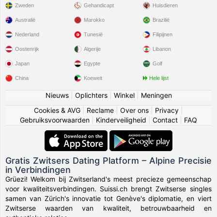
Zweden
Gehandicapt
Huisdieren
Australië
Marokko
Brazilië
Nederland
Tunesië
Filipijnen
Oostenrijk
Algerije
Libanon
Japan
Egypte
Golf
China
Koeweit
Hele lijst
Nieuws
|
Oplichters
|
Winkel
|
Meningen
Cookies & AVG
|
Reclame
|
Over ons
|
Privacy
|
Gebruiksvoorwaarden
|
Kinderveiligheid
|
Contact
|
FAQ
Gratis Zwitsers Dating Platform – Alpine Precisie
in Verbindingen
Grüezi! Welkom bij Zwitserland's meest precieze gemeenschap
voor kwaliteitsverbindingen. Suissi.ch brengt Zwitserse singles
samen van Zürich's innovatie tot Genève's diplomatie, en viert
Zwitserse waarden van kwaliteit, betrouwbaarheid en