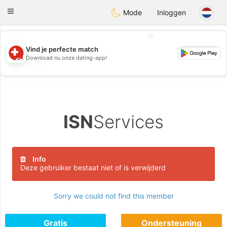
Suissi
Toggle
Mode
Inloggen
navigation
💖
Vind je perfecte match
Download nu onze dating-app!
💖
💕
💕
ISN
Services
Info
Deze gebruiker bestaat niet of is verwijderd
Sorry we could not find this member
Gratis
Ondersteuning