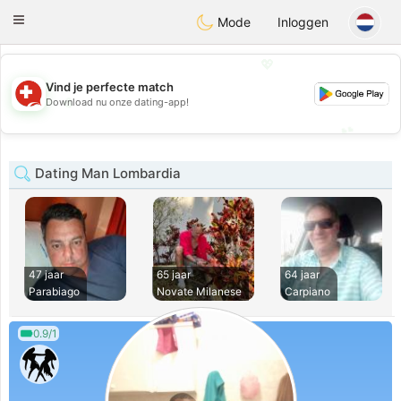
Suissi
Toggle
Mode
Inloggen
navigation
💖
Vind je perfecte match
💖
Download nu onze dating-app!
💕
💕
Dating Man Lombardia
47 jaar
65 jaar
64 jaar
Parabiago
Novate Milanese
Carpiano
0.9/1