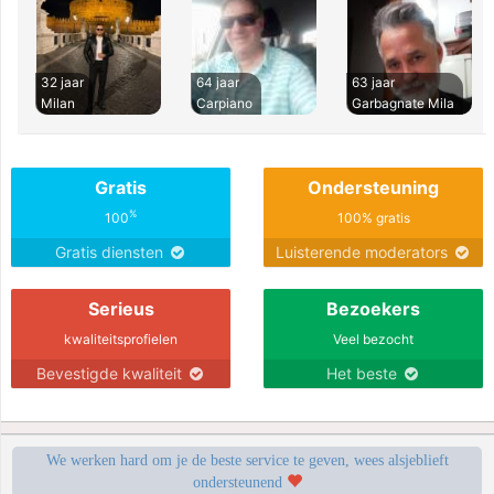
32 jaar
64 jaar
63 jaar
Milan
Carpiano
Garbagnate Mila
Gratis
Ondersteuning
%
100
100% gratis
Gratis diensten
Luisterende moderators
Serieus
Bezoekers
kwaliteitsprofielen
Veel bezocht
Bevestigde kwaliteit
Het beste
We werken hard om je de beste service te geven, wees alsjeblieft
ondersteunend