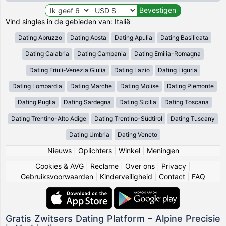
Vind singles in de gebieden van: Italië
Dating Abruzzo
Dating Aosta
Dating Apulia
Dating Basilicata
Dating Calabria
Dating Campania
Dating Emilia-Romagna
Dating Friuli-Venezia Giulia
Dating Lazio
Dating Liguria
Dating Lombardia
Dating Marche
Dating Molise
Dating Piemonte
Dating Puglia
Dating Sardegna
Dating Sicilia
Dating Toscana
Dating Trentino-Alto Adige
Dating Trentino-Südtirol
Dating Tuscany
Dating Umbria
Dating Veneto
Nieuws
|
Oplichters
|
Winkel
|
Meningen
Cookies & AVG
|
Reclame
|
Over ons
|
Privacy
|
Gebruiksvoorwaarden
|
Kinderveiligheid
|
Contact
|
FAQ
Gratis Zwitsers Dating Platform – Alpine Precisie