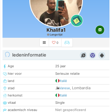
3
Khalifa1
Lange tijd
0
ledeninformatie
Age
25 jaar
hier voor
Serieuze relatie
land
Italië
Lombardia
stad
Varese
,
herkomst
Italië
vitaal
Single
academisch niveau
Niet gespecificeerd