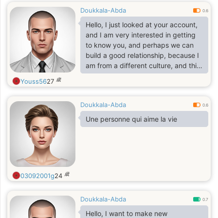
Doukkala-Abda
0.6
Hello, I just looked at your account,
and I am very interested in getting
to know you, and perhaps we can
build a good relationship, because I
am from a different culture, and this
makes me very happy, and I
歳
Youss56
27
respectfully await your reply.
Doukkala-Abda
0.6
Une personne qui aime la vie
歳
03092001g
24
Doukkala-Abda
0.7
Hello, I want to make new