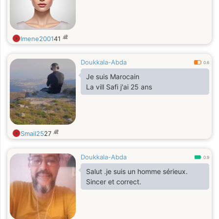
歳
Imene2001
41
Doukkala-Abda
0.6
Je suis Marocain
La vill Safi j'ai 25 ans
歳
Smail25
27
Doukkala-Abda
0.9
Salut .je suis un homme sérieux.
Sincer et correct.