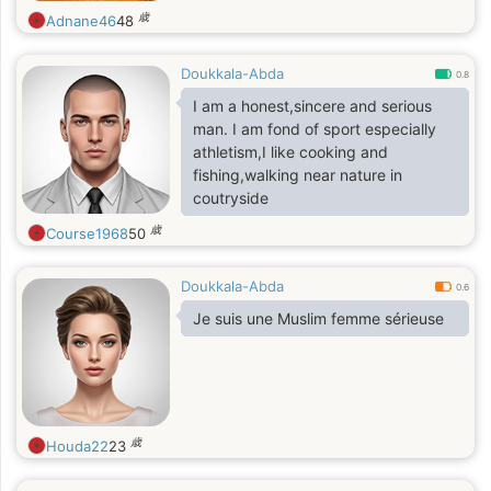
歳
Adnane46
48
Doukkala-Abda
0.8
I am a honest,sincere and serious
man. I am fond of sport especially
athletism,I like cooking and
fishing,walking near nature in
coutryside
歳
Course1968
50
Doukkala-Abda
0.6
Je suis une Muslim femme sérieuse
歳
Houda22
23