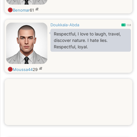
歳
Benomar
61
Doukkala-Abda
0.8
Respectful, I love to laugh, travel,
discover nature. I hate lies.
Respectful, loyal.
歳
Moussa44
29