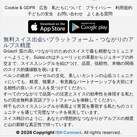
Cookie & GDPR
|
広告
|
私たちについて
|
プライバシー
|
利用規約
|
子どもの安全
|
お問い合わせ
|
よくある質問
無料スイス出会いプラットフォーム - つながりのア
ルプス精度
Grüezi! 質の高いつながりのためのスイスで最も精密なコミュニテ
ィへようこそ。Suissi.chはチューリッヒの革新からジュネーブの外
交まで、スイス人シングルを結びつけ、品質、信頼性、本物の関係
のスイス的価値観を祝います。
ベルンの政府、バーゼルの文化、美しいカントンの山岳コミュニテ
ィにいても、精度、慎重さ、有意義なパートナーシップを大切にす
る相性の良いスイス人を見つけてください。
すべてのつながりで品質への注意とスイスの効率性を体現する私た
ちの完全無料多言語プラットフォームを体験してください。
何千ものスイス人シングルが表面より実質を重視する私たちのコミ
ュニティを通じて完璧なマッチを発見しています。
スイス時計のように、あなたの理想的なつながりがアルプスの精度
と山の新鮮な真正性で待っています。
© 2026 Copyright
ISN Connect
.
All rights reserved.