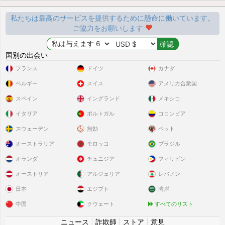
私たちは最高のサービスを提供するために懸命に働いています。
ご協力をお願いします
国別の出会い
フランス
ドイツ
カナダ
ベルギー
スイス
アメリカ合衆国
スペイン
イングランド
メキシコ
イタリア
ポルトガル
コロンビア
スウェーデン
無効
ペット
オーストラリア
モロッコ
ブラジル
オランダ
チュニジア
フィリピン
オーストリア
アルジェリア
レバノン
日本
エジプト
湾岸
中国
クウェート
すべてのリスト
ニュース
|
詐欺師
|
ストア
|
意見