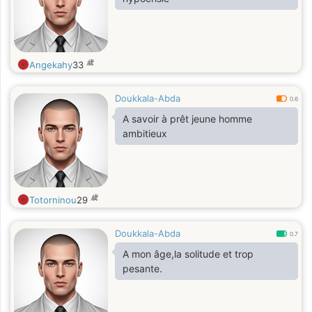
歳
Angekahy
33
Doukkala-Abda
0.6
A savoir à prêt jeune homme
ambitieux
歳
Totorninou
29
Doukkala-Abda
0.7
A mon âge,la solitude et trop
pesante.