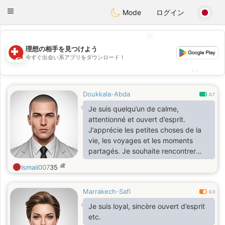
Suissi
Toggle
Mode
ログイン
navigation
💖
理想の相手を見つけよう
💖
今すぐ出会い系アプリをダウンロード！
💕
💕
Doukkala-Abda
0.7
Je suis quelqu’un de calme,
attentionné et ouvert d’esprit.
J’apprécie les petites choses de la
vie, les voyages et les moments
partagés. Je souhaite rencontrer
une femme sincère pour une relation
歳
Ismail007
35
sérieuse.
Marrakech-Safi
0.3
Je suis loyal, sincère ouvert d’esprit
etc.