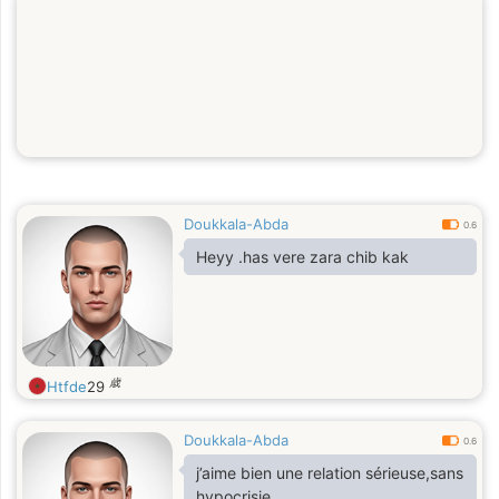
Doukkala-Abda
0.6
Heyy .has vere zara chib kak
歳
Htfde
29
Doukkala-Abda
0.6
j’aime bien une relation sérieuse,sans
hypocrisie