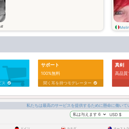
歳
Meli
サポート
真剣
100%無料
高品質
ビス
聞く耳を持つモデレーター
私たちは最高のサービスを提供するために懸命に働いて
ドイツ
カナダ
オースト