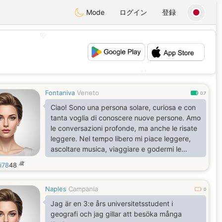
Mode
ログイン
登録
💖
💕
Fontaniva
Veneto
0.7
Ciao! Sono una persona solare, curiosa e con
tanta voglia di conoscere nuove persone. Amo
le conversazioni profonde, ma anche le risate
leggere. Nel tempo libero mi piace leggere,
ascoltare musica, viaggiare e godermi le
piccole le cose della vita. Cerco una persona
歳
i78
48
sincera con cui condividere momenti semplici
e veri.
Naples
Campania
0
Jag är en 3:e års universitetsstudent i
geografi och jag gillar att besöka många