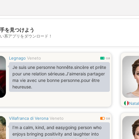
手を見つけよう
💖
い系アプリをダウンロード！
💕
Legnago
Veneto
0.8
Je suis une personne honnête.sincère et prête
pour une relation sérieuse.J'aimerais partager
ma vie avec une bonne personne.pour être
heureuse.
Natal
Villafranca di Verona
Veneto
0.6
I’m a calm, kind, and easygoing person who
enjoys bringing positivity and laughter into