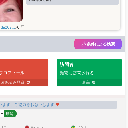
歳
nda202...
70
条件による検索
訪問者
プロフィール
頻繁に訪問される
確認済み品質
最高
います。ご協力をお願いします
ラリア
モロッコ
ブラジル