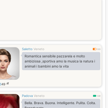
Saletto
Veneto
0.3
Romantica sensibile pazzarela e molto
ambiziosa ,sportiva amo la musica la natura i
animali i bambini amo la vita
歳
3
49
Padova
Veneto
0.9
Bella. Brava. Buona. Intelligente. Pulita. Colta.
Beneducata.