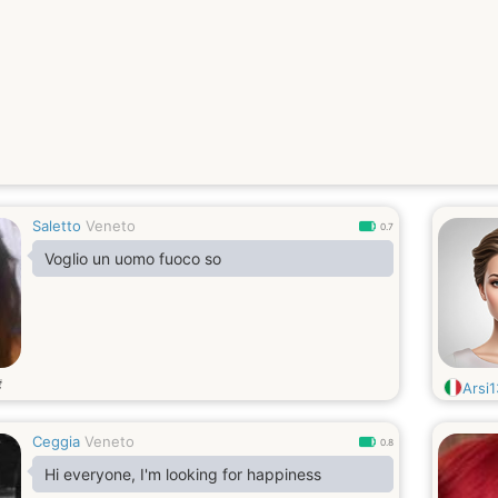
Saletto
Veneto
0.7
Voglio un uomo fuoco so
歳
Arsi1
Ceggia
Veneto
0.8
Hi everyone, I'm looking for happiness