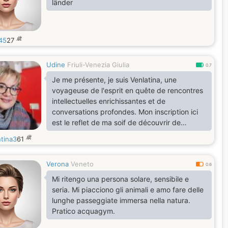
länder
歳
345
27
Udine
Friuli-Venezia Giulia
0.7
Je me présente, je suis Venlatina, une
voyageuse de l'esprit en quête de rencontres
intellectuelles enrichissantes et de
conversations profondes. Mon inscription ici
est le reflet de ma soif de découvrir de
nouvelles perspectives, de partager des idées
歳
ntina3
61
inspirantes et de créer des liens authentiques
avec des esprits curieux. Dans ma vie, je
Verona
Veneto
jongle entre mes passions pour la philosophie,
0.6
la psychologie, l'art et la nature, cherchant
Mi ritengo una persona solare, sensibile e
constamment à élargir mes horizons et à
seria. Mi piacciono gli animali e amo fare delle
approfondir ma compréhens
lunghe passeggiate immersa nella natura.
Pratico acquagym.