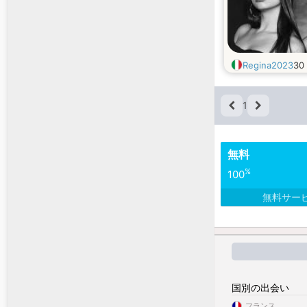
Regina2023
30
1
無料
%
100
無料サー
国別の出会い
フランス