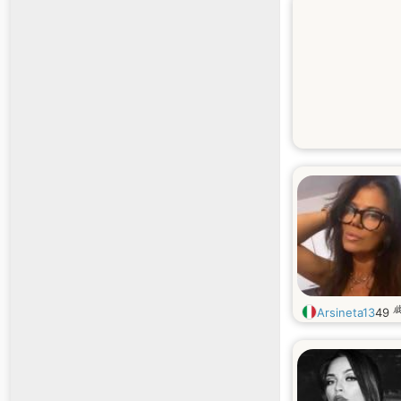
Arsineta13
49