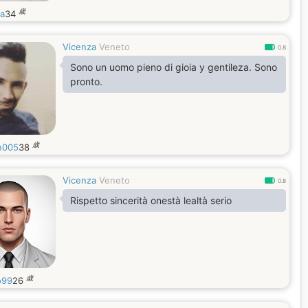
歳
da
34
Vicenza
Veneto
0.8
Sono un uomo pieno di gioia y gentileza. Sono
pronto.
歳
n005
38
Vicenza
Veneto
0.8
Rispetto sincerità onestà lealtà serio
歳
o99
26