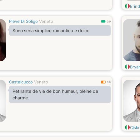
Erin
Pieve Di Soligo
Veneto
0.9
Sono seria simplice romantica e dolce
Brya
Castelcucco
Veneto
0.6
Petillante de vie de bon humeur, pleine de
charme.
Cisk