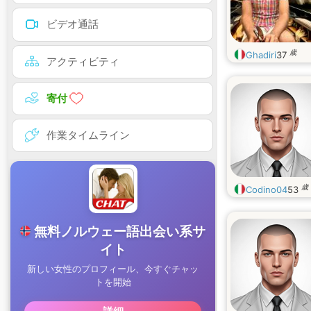
ビデオ通話
歳
Ghadiri
37
アクティビティ
寄付
作業タイムライン
歳
Codino04
53