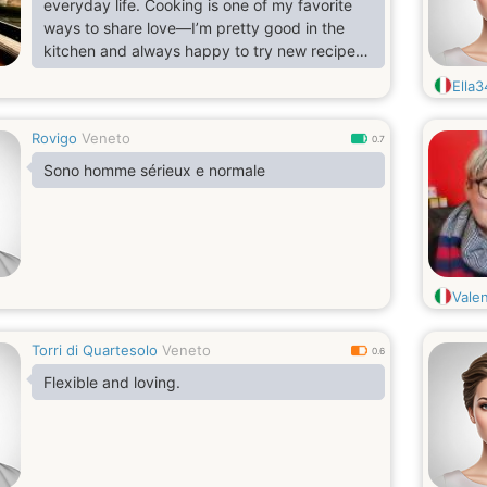
everyday life. Cooking is one of my favorite
ways to share love—I’m pretty good in the
kitchen and always happy to try new recipes.
Music is another passion of mine, both playing
Ella
and listening, and I balance that with a love
for reading and staying active through
Rovigo
Veneto
physical exercise. I value genuine
0.7
connections, kindness, and humor, and I try to
Sono homme sérieux e normale
live each day with a smile and an open heart.
Vale
Torri di Quartesolo
Veneto
0.6
Flexible and loving.