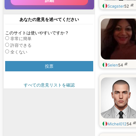
歳
Scagster
52
あなたの意見を述べてください
このサイトは使いやすいですか？
非常に簡単
許容できる
全くない
歳
Selen
54
投票
すべての意見リストを確認
歳
Michel012
54