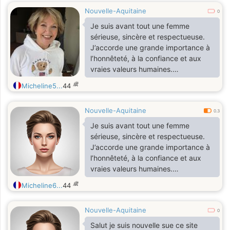
Nouvelle-Aquitaine
0
Je suis avant tout une femme
sérieuse, sincère et respectueuse.
J’accorde une grande importance à
l’honnêteté, à la confiance et aux
vraies valeurs humaines.
Attentionnée, fidèle et à l’écoute,
歳
Micheline5...
44
j’aime les échanges authentiques et
les personnes qui restent elles-
Nouvelle-Aquitaine
mêmes en toutes circonstances. Je
0.3
crois qu’une belle relation se
Je suis avant tout une femme
construit avec le temps, le respect
sérieuse, sincère et respectueuse.
mutuel, la complicité et une bonne
J’accorde une grande importance à
communication. De nature douce,
l’honnêteté, à la confiance et aux
calme et affectueuse, je recherche
vraies valeurs humaines.
une relation stable avec un homme
Attentionnée, fidèle et à l’écoute,
歳
Micheline6...
44
sincère, mature et respectueux, qui
j’aime les échanges authentiques et
souhaite construire quelque chose
les personnes qui restent elles-
de vrai et durable. Mon désir est de
Nouvelle-Aquitaine
mêmes en toutes circonstances. Je
0
partager les bons moments de la
crois qu’une belle relation se
Salut je suis nouvelle sue ce site