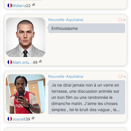
歳
Mdiarra
22
Nouvelle-Aquitaine
0
Enthousiasme
歳
Alain.orlu...
49
Nouvelle-Aquitaine
0
Je ne dirai jamais non à un verre en
terrasse, une discussion animée sur
un bon film ou une randonnée le
dimanche matin. J'aime les choses
simples , tel le bruit des vague , le
coucher du soleil et je crois encore
歳
Joyce8
39
au romantisme !