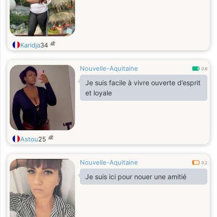
歳
Karidja
34
Nouvelle-Aquitaine
0.8
Je suis facile à vivre ouverte d’esprit
et loyale
歳
Astou
25
Nouvelle-Aquitaine
0.2
Je suis ici pour nouer une amitié