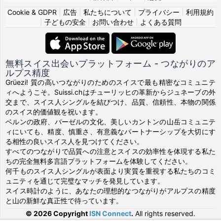
Cookie & GDPR
|
広告
|
私たちについて
|
プライバシー
|
利用規約
|
子どもの安全
|
お問い合わせ
|
よくある質問
無料スイス出会いプラットフォーム - つながりのア
ルプス精度
Grüezi! 質の高いつながりのためのスイスで最も精密なコミュニテ
ィへようこそ。Suissi.chはチューリッヒの革新からジュネーブの外
交まで、スイス人シングルを結びつけ、品質、信頼性、本物の関係
のスイス的価値観を祝います。
ベルンの政府、バーゼルの文化、美しいカントンの山岳コミュニテ
ィにいても、精度、慎重さ、有意義なパートナーシップを大切にす
る相性の良いスイス人を見つけてください。
すべてのつながりで品質への注意とスイスの効率性を体現する私た
ちの完全無料多言語プラットフォームを体験してください。
何千ものスイス人シングルが表面より実質を重視する私たちのコミ
ュニティを通じて完璧なマッチを発見しています。
スイス時計のように、あなたの理想的なつながりがアルプスの精度
と山の新鮮な真正性で待っています。
© 2026 Copyright
ISN Connect
.
All rights reserved.