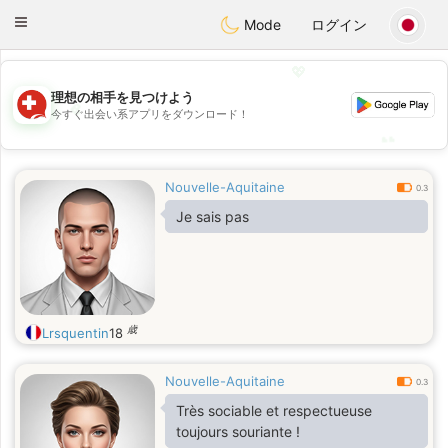
Suissi
Toggle
Mode
ログイン
navigation
💖
理想の相手を見つけよう
💖
今すぐ出会い系アプリをダウンロード！
💕
💕
Nouvelle-Aquitaine
0.3
Je sais pas
歳
Lrsquentin
18
Nouvelle-Aquitaine
0.3
Très sociable et respectueuse
toujours souriante !