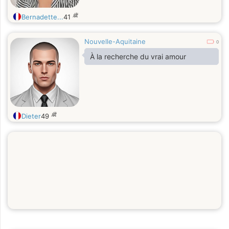
歳
Bernadette...
41
Nouvelle-Aquitaine
0
À la recherche du vrai amour
歳
Dieter
49