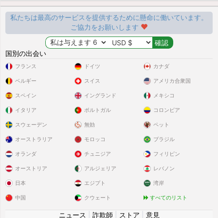
私たちは最高のサービスを提供するために懸命に働いています。
ご協力をお願いします
国別の出会い
フランス
ドイツ
カナダ
ベルギー
スイス
アメリカ合衆国
スペイン
イングランド
メキシコ
イタリア
ポルトガル
コロンビア
スウェーデン
無効
ペット
オーストラリア
モロッコ
ブラジル
オランダ
チュニジア
フィリピン
オーストリア
アルジェリア
レバノン
日本
エジプト
湾岸
中国
クウェート
すべてのリスト
ニュース
|
詐欺師
|
ストア
|
意見