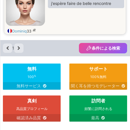
vie, avancer main dans la main, se
construit avec le temps, le respect
j'espère faire de belle rencontre
soutenir dans les épreuves et bâtir
mutuel, la complicité et une bonne
une belle histoire d’amour fondée sur
communication. De nature douce,
la confiance, la tendresse et le
calme et affectueuse, je recherche
bonheur partagé.
une relation stable avec un homme
歳
Dominiq
33
sincère, mature et respectueux, qui
souhaite construire quelque chose
de vrai et durable. Mon désir est de
1
条件による検索
partager les bons moments de la
vie, avancer main dans la main, se
soutenir dans les épreuves et bâtir
無料
サポート
une belle histoire d’amour fondée sur
la confiance, la tendresse et le
%
100
100%無料
bonheur partagé.
無料サービス
聞く耳を持つモデレーター
真剣
訪問者
高品質プロフィール
頻繁に訪問される
確認済み品質
最高