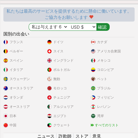
私たちは最高のサービスを提供するために懸命に働いています。
ご協力をお願いします
国別の出会い
フランス
ドイツ
カナダ
ベルギー
スイス
アメリカ合衆国
スペイン
イングランド
メキシコ
イタリア
ポルトガル
コロンビア
スウェーデン
無効
ペット
オーストラリア
モロッコ
ブラジル
オランダ
チュニジア
フィリピン
オーストリア
アルジェリア
レバノン
日本
エジプト
湾岸
中国
クウェート
すべてのリスト
ニュース
|
詐欺師
|
ストア
|
意見