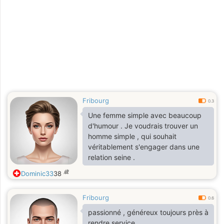
Fribourg
0.3
Une femme simple avec beaucoup
d'humour . Je voudrais trouver un
homme simple , qui souhait
véritablement s'engager dans une
relation seine .
歳
Dominic33
38
Fribourg
0.6
passionné , généreux toujours près à
rendre service