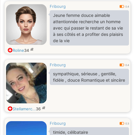
Fribourg
0.4
Jeune femme douce aimable
attentionnée recherche un homme
avec qui passer le restant de sa vie
à ses côtés et a profiter des plaisirs
de la vie
歳
Roline
34
Fribourg
0.4
sympathique, sérieuse , gentille,
fidèle , douce Romantique et sincère
歳
Stellamerc...
36
Fribourg
0.3
timide, célibataire