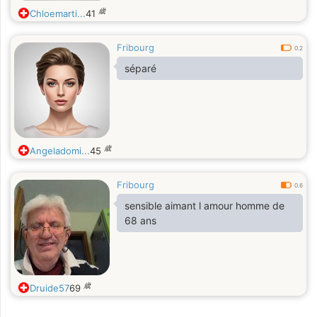
歳
Chloemarti...
41
Fribourg
0.2
séparé
歳
Angeladomi...
45
Fribourg
0.6
sensible aimant l amour homme de
68 ans
歳
Druide57
69