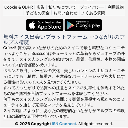
Cookie & GDPR
|
広告
|
私たちについて
|
プライバシー
|
利用規約
|
子どもの安全
|
お問い合わせ
|
よくある質問
無料スイス出会いプラットフォーム - つながりのア
ルプス精度
Grüezi! 質の高いつながりのためのスイスで最も精密なコミュニテ
ィへようこそ。Suissi.chはチューリッヒの革新からジュネーブの外
交まで、スイス人シングルを結びつけ、品質、信頼性、本物の関係
のスイス的価値観を祝います。
ベルンの政府、バーゼルの文化、美しいカントンの山岳コミュニテ
ィにいても、精度、慎重さ、有意義なパートナーシップを大切にす
る相性の良いスイス人を見つけてください。
すべてのつながりで品質への注意とスイスの効率性を体現する私た
ちの完全無料多言語プラットフォームを体験してください。
何千ものスイス人シングルが表面より実質を重視する私たちのコミ
ュニティを通じて完璧なマッチを発見しています。
スイス時計のように、あなたの理想的なつながりがアルプスの精度
と山の新鮮な真正性で待っています。
© 2026 Copyright
ISN Connect
.
All rights reserved.