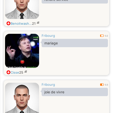
歳
Benoitwash...
21
Fribourg
0.2
mariage
歳
Cisse
25
Fribourg
0.3
joie de vivre