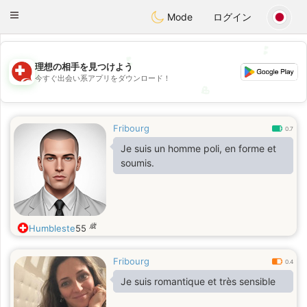
Suissi
Toggle
Mode
ログイン
navigation
💕
💕
理想の相手を見つけよう
今すぐ出会い系アプリをダウンロード！
💖
💖
Fribourg
0.7
Je suis un homme poli, en forme et
soumis.
歳
Humbleste
55
Fribourg
0.4
Je suis romantique et très sensible