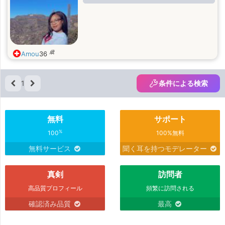
歳
Amou
36
1
条件による検索
無料
サポート
%
100
100%無料
無料サービス
聞く耳を持つモデレーター
真剣
訪問者
高品質プロフィール
頻繁に訪問される
確認済み品質
最高