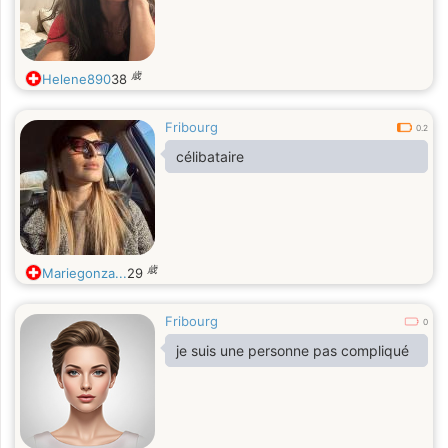
歳
Helene890
38
Fribourg
0.2
célibataire
歳
Mariegonza...
29
Fribourg
0
je suis une personne pas compliqué