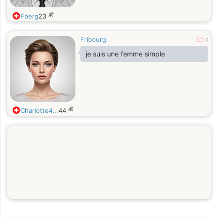
歳
Fberg
23
Fribourg
0
je suis une femme simple
歳
Charlotte4...
44