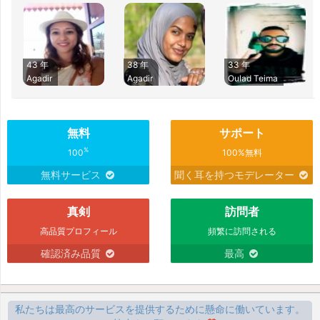
43 年
38 年
33 年
Agadir
Agadir
Oulad Teima
無料
サポート
%
100
100%無料
無料サービス
聞く耳を持つモデレーター
真剣
訪問者
高品質プロフィール
頻繁に訪問される
確認済み品質
最高
私たちは最高のサービスを提供するために懸命に働いています。