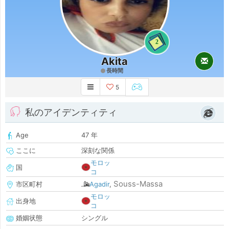
2
Akita
長時間
5
私のアイデンティティ
Age
47 年
ここに
深刻な関係
モロッ
国
コ
Souss-Massa
市区町村
Agadir
,
モロッ
出身地
コ
婚姻状態
シングル