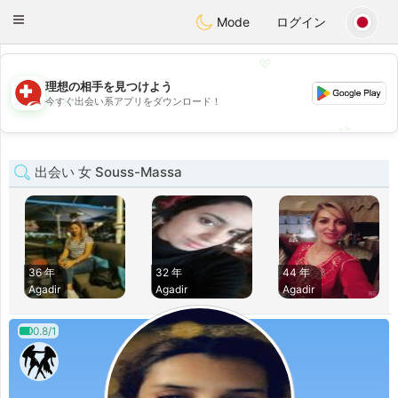
Suissi
Toggle
Mode
ログイン
navigation
💖
理想の相手を見つけよう
💖
今すぐ出会い系アプリをダウンロード！
💕
💕
出会い 女 Souss-Massa
36 年
32 年
44 年
Agadir
Agadir
Agadir
0.8/1