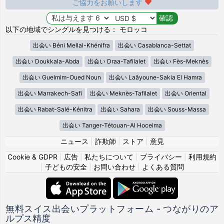
ご協力をお願いします
以下の地域でシングルを見つける： モロッコ
出会い Béni Mellal-Khénifra
出会い Casablanca-Settat
出会い Doukkala-Abda
出会い Draa-Tafilalet
出会い Fès-Meknès
出会い Guelmim-Oued Noun
出会い Laâyoune-Sakia El Hamra
出会い Marrakech-Safi
出会い Meknès-Tafilalet
出会い Oriental
出会い Rabat-Salé-Kénitra
出会い Sahara
出会い Souss-Massa
出会い Tanger-Tétouan-Al Hoceima
ニュース
|
詐欺師
|
ストア
|
意見
Cookie & GDPR
|
広告
|
私たちについて
|
プライバシー
|
利用規約
|
子どもの安全
|
お問い合わせ
|
よくある質問
無料スイス出会いプラットフォーム - つながりのア
ルプス精度