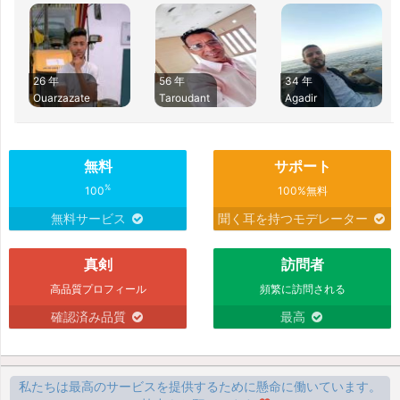
26 年
56 年
34 年
Ouarzazate
Taroudant
Agadir
無料
サポート
%
100
100%無料
無料サービス
聞く耳を持つモデレーター
真剣
訪問者
高品質プロフィール
頻繁に訪問される
確認済み品質
最高
私たちは最高のサービスを提供するために懸命に働いています。