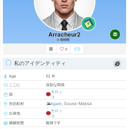
0
Arracheur2
長時間
0
私のアイデンティティ
Age
52 年
ここに
深刻な関係
モロッ
国
コ
Souss-Massa
市区町村
Agadir
,
モロッ
出身地
コ
婚姻状態
複雑です