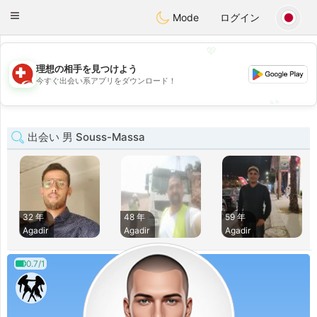
Suissi
Toggle
Mode
ログイン
navigation
💖
理想の相手を見つけよう
💖
今すぐ出会い系アプリをダウンロード！
💕
💕
出会い 男 Souss-Massa
32 年
48 年
59 年
Agadir
Agadir
Agadir
0.7/1