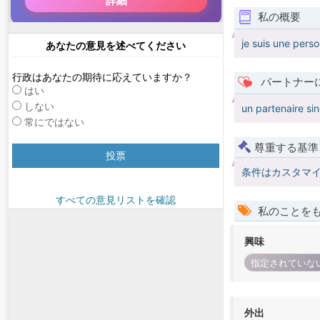
私の概要
je suis une pers
あなたの意見を述べてください
行政はあなたの期待に応えていますか？
パートナー
はい
しない
un partenaire si
常にではない
尊重する基準
投票
条件はカスタマ
すべての意見リストを確認
私のことを
興味
指定されていな
外出