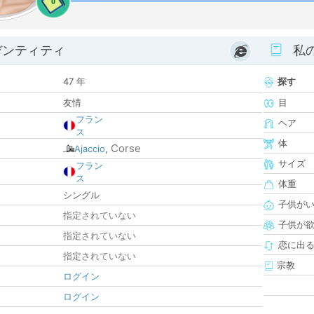
0
デンティティ
私
47 年
探す
友情
目
フラン
ヘア
ス
体
Corse
Ajaccio
,
サイズ
フラン
ス
体重
シングル
子供が
指定されていない
子供が
指定されていない
恋に出
指定されていない
宗教
ログイン
ログイン