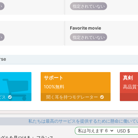
い
指定されていない
Favorite movie
い
指定されていない
se
サポート
真剣
100%無料
高品質
ビス
聞く耳を持つモデレーター
私たちは最高のサービスを提供するために懸命に働いて
グルを見つける： フランス