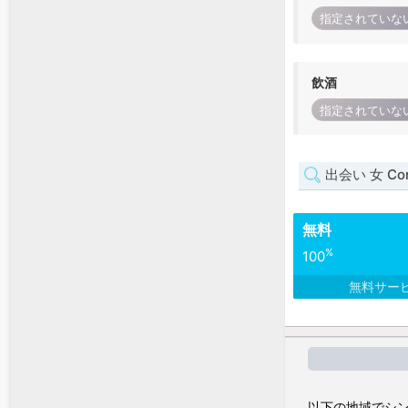
指定されていな
飲酒
指定されていな
出会い 女 Cor
無料
%
100
無料サー
以下の地域でシン