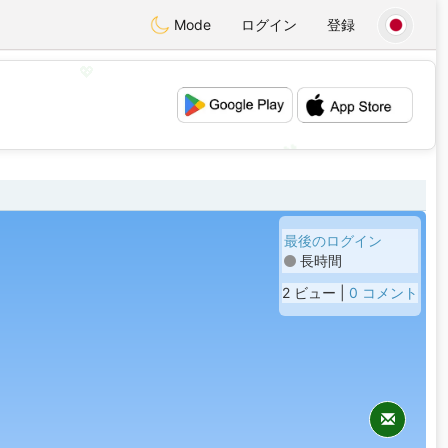
Mode
ログイン
登録
💖
💕
最後のログイン
長時間
2 ビュー |
0 コメント