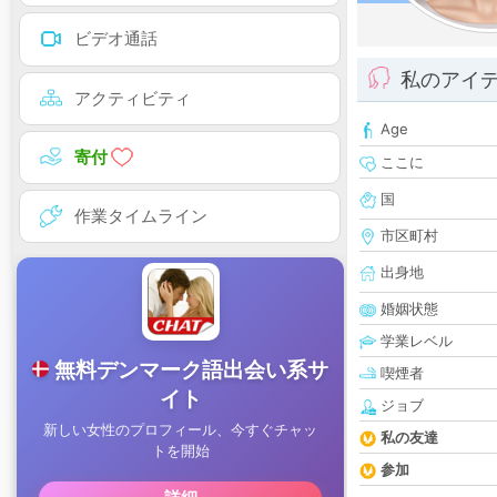
ビデオ通話
私のアイ
アクティビティ
Age
寄付
ここに
国
作業タイムライン
市区町村
出身地
婚姻状態
学業レベル
喫煙者
ジョブ
私の友達
参加