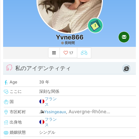
1
Yvne866
長時間
17
私のアイデンティティ
Age
39 年
ここに
深刻な関係
フラン
国
ス
Auvergne-Rhône...
市区町村
Yssingeaux
,
フラン
出身地
ス
婚姻状態
シングル