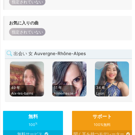
指定されていない
お気に入りの曲
指定されていない
出会い 女 Auvergne-Rhône-Alpes
49 年
51 年
34 年
Aix-les-bains
Annemasse
Lyon
無料
サポート
%
100
100%無料
無料サービス
聞く耳を持つモデレーター