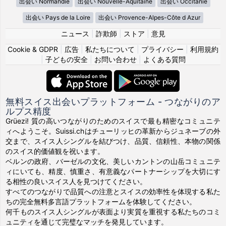
出会い Normandie
出会い Nouvelle-Aquitaine
出会い Occitanie
出会い Pays de la Loire
出会い Provence-Alpes-Côte d Azur
ニュース
|
詐欺師
|
ストア
|
意見
Cookie & GDPR
|
広告
|
私たちについて
|
プライバシー
|
利用規約
|
子どもの安全
|
お問い合わせ
|
よくある質問
無料スイス出会いプラットフォーム - つながりのア
ルプス精度
Grüezi! 質の高いつながりのためのスイスで最も精密なコミュニテ
ィへようこそ。Suissi.chはチューリッヒの革新からジュネーブの外
交まで、スイス人シングルを結びつけ、品質、信頼性、本物の関係
のスイス的価値観を祝います。
ベルンの政府、バーゼルの文化、美しいカントンの山岳コミュニテ
ィにいても、精度、慎重さ、有意義なパートナーシップを大切にす
る相性の良いスイス人を見つけてください。
すべてのつながりで品質への注意とスイスの効率性を体現する私た
ちの完全無料多言語プラットフォームを体験してください。
何千ものスイス人シングルが表面より実質を重視する私たちのコミ
ュニティを通じて完璧なマッチを発見しています。