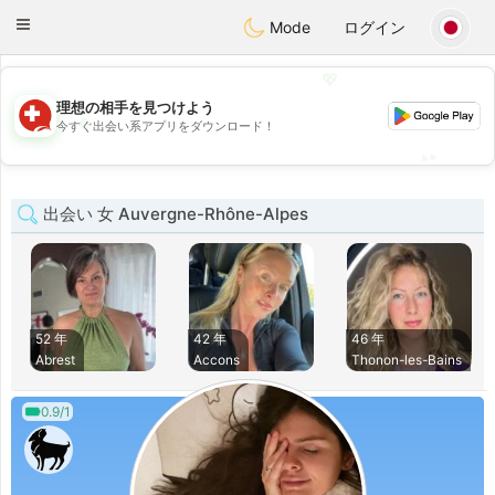
Suissi
Toggle
Mode
ログイン
navigation
💖
理想の相手を見つけよう
💖
今すぐ出会い系アプリをダウンロード！
💕
💕
出会い 女 Auvergne-Rhône-Alpes
52 年
42 年
46 年
Abrest
Accons
Thonon-les-Bains
0.9/1