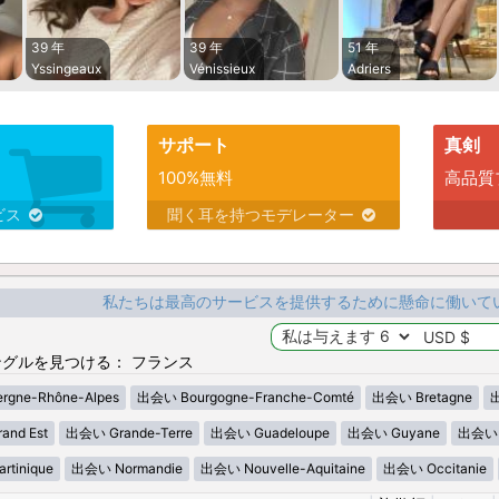
39 年
39 年
51 年
Yssingeaux
Vénissieux
Adriers
サポート
真剣
100%無料
高品質
ビス
聞く耳を持つモデレーター
私たちは最高のサービスを提供するために懸命に働いて
グルを見つける： フランス
gne-Rhône-Alpes
出会い Bourgogne-Franche-Comté
出会い Bretagne
出
nd Est
出会い Grande-Terre
出会い Guadeloupe
出会い Guyane
出会い H
tinique
出会い Normandie
出会い Nouvelle-Aquitaine
出会い Occitanie