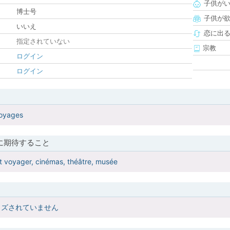
子供が
博士号
子供が
いいえ
恋に出
指定されていない
宗教
ログイン
ログイン
voyages
に期待すること
t voyager, cinémas, théâtre, musée
イズされていません