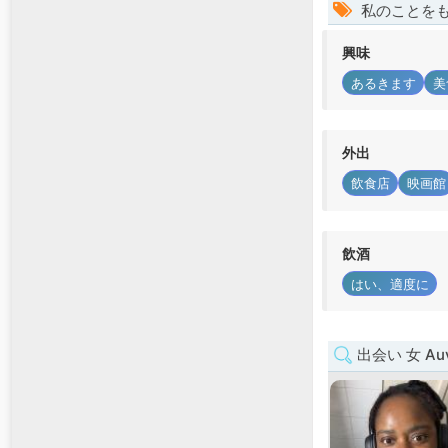
私のことを
興味
あるきます
美
外出
飲食店
映画館
飲酒
はい、適度に
出会い 女 Auve