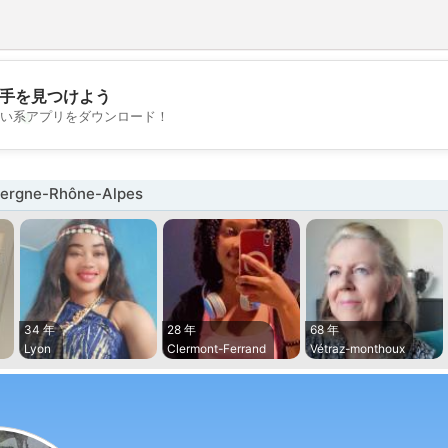
手を見つけよう
💖
い系アプリをダウンロード！
💕
rgne-Rhône-Alpes
34 年
28 年
68 年
Lyon
Clermont-Ferrand
Vétraz-monthoux