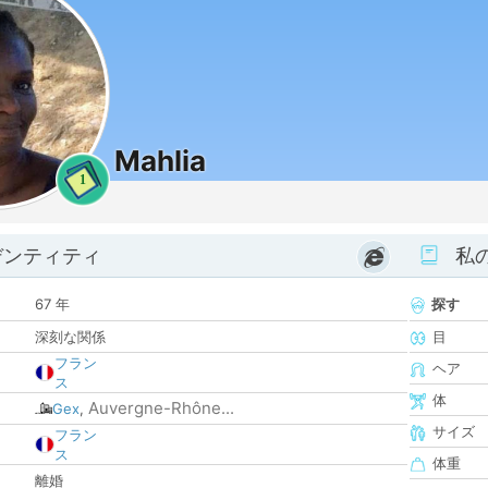
Mahlia
1
デンティティ
私
67 年
探す
深刻な関係
目
フラン
ヘア
ス
体
Auvergne-Rhône...
Gex
,
サイズ
フラン
ス
体重
離婚