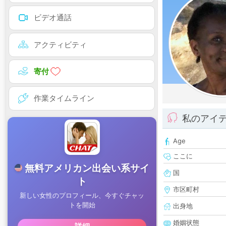
ビデオ通話
アクティビティ
寄付
作業タイムライン
私のアイ
Age
ここに
国
市区町村
出身地
婚姻状態