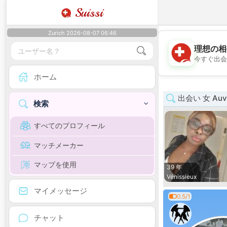
Suissi
Zurich 2026-08-07 06:46
理想の相
今すぐ出会
ホーム
出会い 女 Auve
検索
すべてのプロフィール
マッチメーカー
マップを使用
39 年
Vénissieux
マイメッセージ
0.5/1
チャット