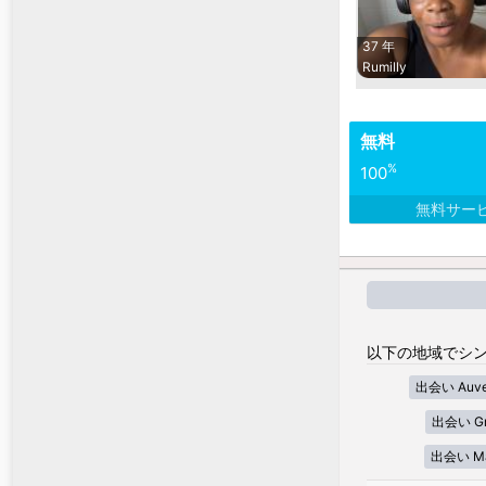
37 年
Rumilly
無料
%
100
無料サー
以下の地域でシン
出会い Auver
出会い Gra
出会い Mar