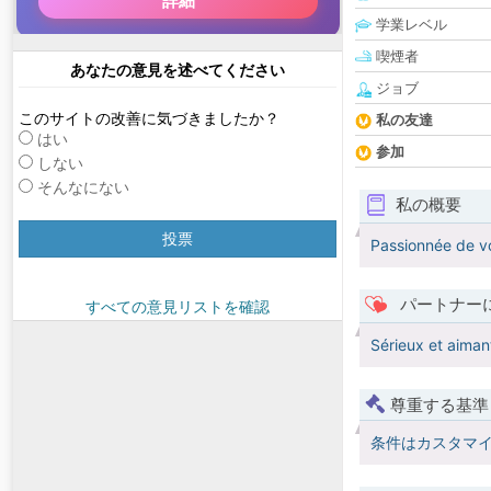
学業レベル
喫煙者
あなたの意見を述べてください
ジョブ
このサイトの改善に気づきましたか？
私の友達
はい
参加
しない
そんなにない
私の概要
投票
Passionnée de 
パートナー
すべての意見リストを確認
Sérieux et aiman
尊重する基準
条件はカスタマ