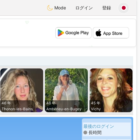
Mode
ログイン
登録
💖
💕
46 年
46 年
45 年
Thonon-les-Bains
Ambérieu-en-Bugey
Vichy
最後のログイン
長時間