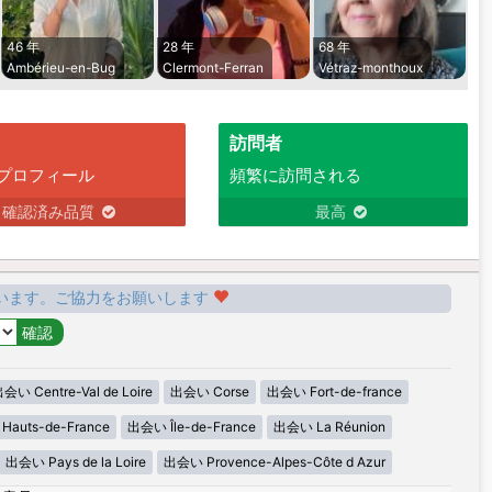
46 年
28 年
68 年
Ambérieu-en-Bug
Clermont-Ferran
Vétraz-monthoux
訪問者
プロフィール
頻繁に訪問される
確認済み品質
最高
います。ご協力をお願いします
会い Centre-Val de Loire
出会い Corse
出会い Fort-de-france
auts-de-France
出会い Île-de-France
出会い La Réunion
出会い Pays de la Loire
出会い Provence-Alpes-Côte d Azur